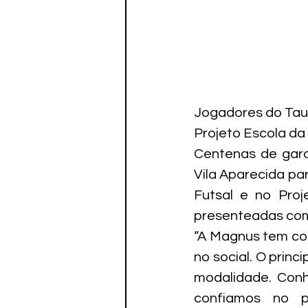
Jogadores do Taub
Projeto Escola da
Centenas de garot
Vila Aparecida pa
Futsal e no Proj
presenteadas com
“A Magnus tem com
no social. O princ
modalidade. Conh
confiamos no pr