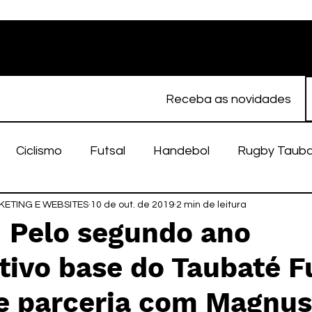
Receba as novidades
Ciclismo
Futsal
Handebol
Rugby Taub
ETING E WEBSITES
porte Feminino
10 de out. de 2019
Atletismo
2 min de leitura
EC Taubaté
fut
 Pelo segundo ano
ivo base do Taubaté F
alímpico
Taubaté Fut7
Rugby
Fut7
fu
ce parceria com Magnus