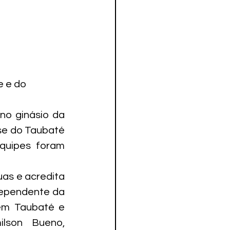
 e do 
o ginásio da 
se do Taubaté 
quipes foram 
as e acredita 
dependente da 
em Taubaté e 
lson Bueno, 