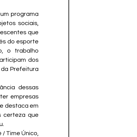
m um programa 
tos sociais, 
lescentes que 
és do esporte 
, o trabalho 
rticipam dos 
da Prefeitura 
ância dessas 
ter empresas 
se destaca em 
 certeza que 
u.
/ Time Único, 