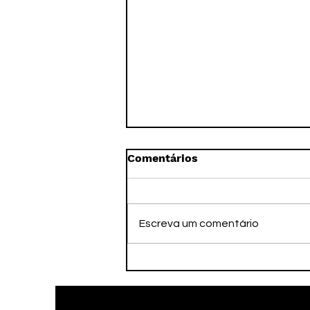
Comentários
Escreva um comentário
Taubaté Futsal em busca
da reabilitação no Paulista