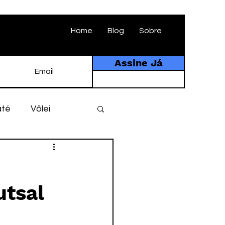
Home
Blog
Sobre
Assine Já
até
Vôlei
ebol
História
utsal
tebol amador