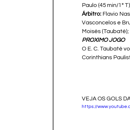
Paulo (45 min/1° T)
Árbitro:
 Flavio Na
Vasconcelos e Br
Moisés (Taubaté);
PROXIMO JOGO
O E. C. Taubaté v
Corinthians Pauli
VEJA OS GOLS D
https://www.youtube