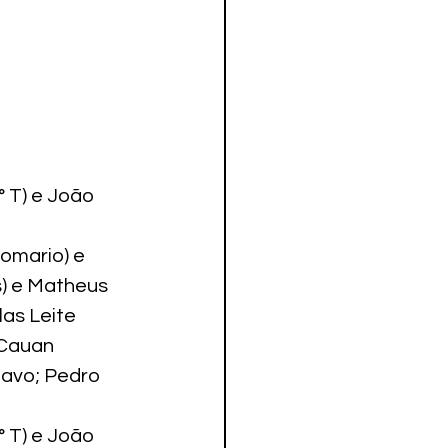
° T) e João 
omario) e 
s) e Matheus 
las Leite
 Cauan 
tavo; Pedro 
° T) e João 