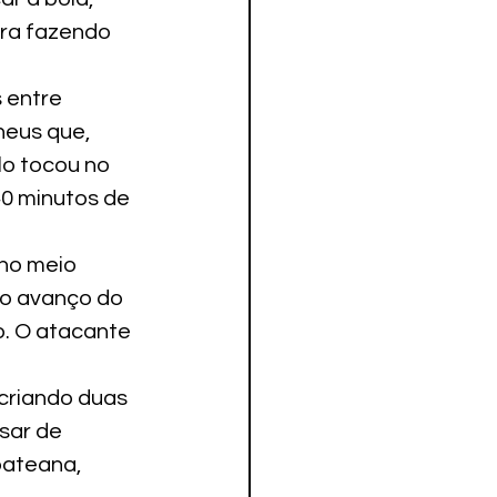
ra fazendo 
 entre 
heus que, 
lo tocou no 
0 minutos de 
 no meio 
o avanço do 
o. O atacante 
criando duas 
sar de 
bateana, 