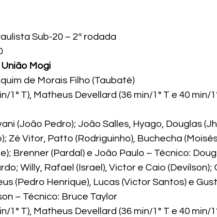
ulista Sub-20 – 2ª rodada
0
0 União Mogi
aquim de Morais Filho (Taubaté)
in/1° T), Matheus Devellard (36 min/1° T e 40 min/1
vani (João Pedro); João Salles, Hyago, Douglas (Jh
); Zé Vitor, Patto (Rodriguinho), Buchecha (Moisé
e); Brenner (Pardal) e João Paulo – Técnico: Doug
do; Willy, Rafael (Israel), Victor e Caio (Devilson);
us (Pedro Henrique), Lucas (Victor Santos) e Gus
son – Técnico: Bruce Taylor
in/1° T), Matheus Devellard (36 min/1° T e 40 min/1