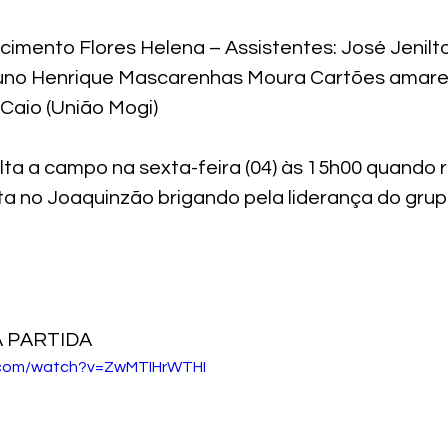
scimento Flores Helena – Assistentes: José Jenilt
uno Henrique Mascarenhas Moura Cartões amarelo
 Caio (União Mogi)
olta a campo na sexta-feira (04) às 15h00 quando 
sta no Joaquinzão brigando pela liderança do grup
A PARTIDA
.com/watch?v=ZwMTIHrWTHI