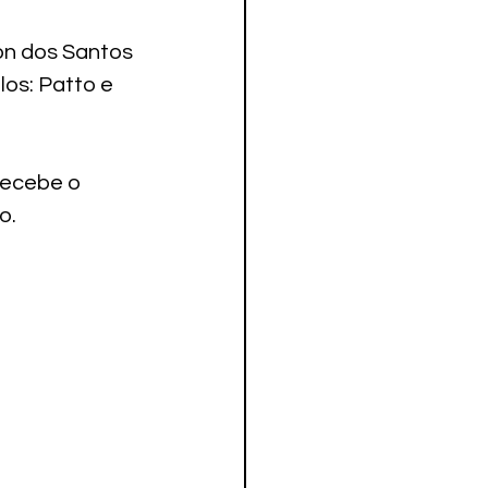
on dos Santos 
s: Patto e 
recebe o 
o.