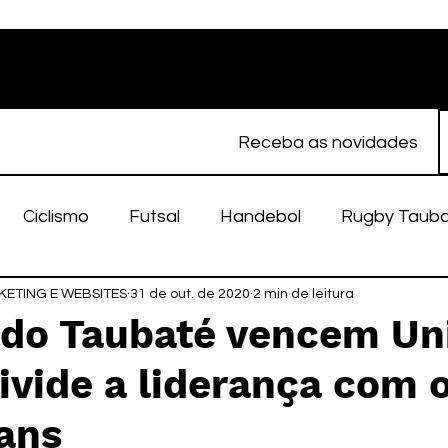
Receba as novidades
Ciclismo
Futsal
Handebol
Rugby Taub
ETING E WEBSITES
porte Feminino
31 de out. de 2020
Atletismo
2 min de leitura
EC Taubaté
fut
 do Taubaté vencem Un
ivide a liderança com 
alímpico
Taubaté Fut7
Rugby
Fut7
fu
ans