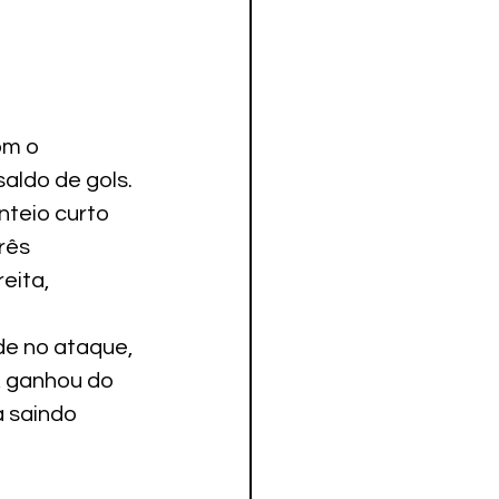
om o 
saldo de gols.
teio curto 
rês 
eita, 
de no ataque, 
 ganhou do 
a saindo 