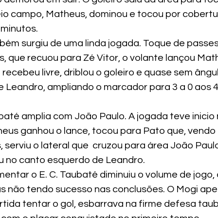
io campo, Matheus, dominou e tocou por cobertu
 minutos.
mbém surgiu de uma linda jogada. Toque de passes
, que recuou para Zé Vitor, o volante lançou Mat
a recebeu livre, driblou o goleiro e quase sem ângu
 Leandro, ampliando o marcador para 3 a 0 aos 4
ubaté amplia com João Paulo. A jogada teve inicio
us ganhou o lance, tocou para Pato que, vendo 
s, serviu o lateral que  cruzou para área João Paul
 no canto esquerdo de Leandro.
ntar o E. C. Taubaté diminuiu o volume de jogo, 
s não tendo sucesso nas conclusões. O Mogi ape
tida tentar o gol, esbarrava na firme defesa tau