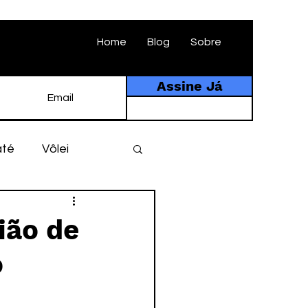
Home
Blog
Sobre
Assine Já
até
Vôlei
ebol
História
ião de
o
tebol amador