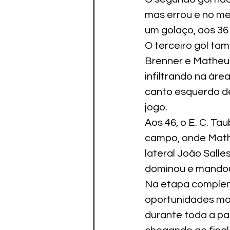
mas errou e no me
um golaço, aos 36
O terceiro gol ta
Brenner e Matheus
infiltrando na áre
canto esquerdo de
jogo.
Aos 46, o E. C. Ta
campo, onde Mathe
lateral João Salle
dominou e mandou
Na etapa compleme
oportunidades ma
durante toda a par