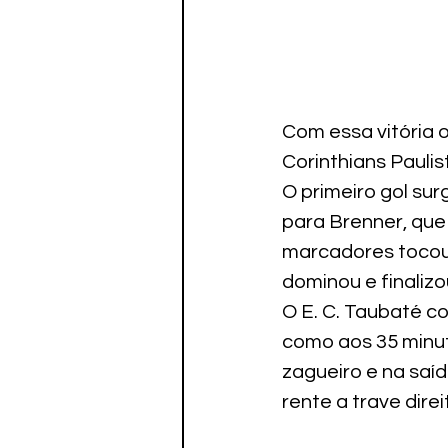
Com essa vitória o
Corinthians Paulis
O primeiro gol su
para Brenner, que 
marcadores tocou 
dominou e finaliz
O E. C. Taubaté c
como aos 35 minu
zagueiro e na saíd
rente a trave dire