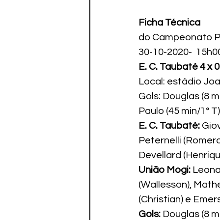
Ficha Técnica
do Campeonato Pa
30-10-2020-  15h0
E. C. Taubaté 4 x 
Local: estádio Jo
Gols: Douglas (8 m
Paulo (45 min/1° T)
E. C. Taubaté:
 Gio
Peternelli (Romero
Devellard (Henriqu
União Mogi:
 Leonar
(Wallesson), Mathe
(Christian) e Emer
Gols:
 Douglas (8 m