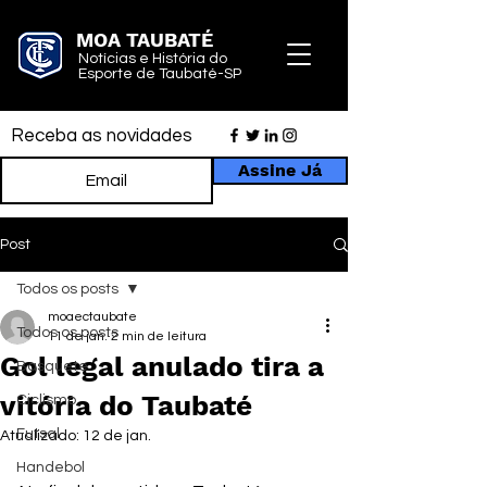
MOA TAUBATÉ
Notícias e História do
Esporte de Taubaté-SP
Receba as novidades
Assine Já
Post
Todos os posts
moaectaubate
Todos os posts
11 de jan.
2 min de leitura
Gol legal anulado tira a
Basquete
vitória do Taubaté
Ciclismo
Futsal
Atualizado:
12 de jan.
Handebol