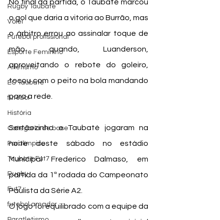
No final da partida, o Taubaté marcou 
Rugby Taubaté
o gol que daria a vitoria ao Burrão, mas 
Vôlei
o árbitro errou ao assinalar toque de 
Futebol profissional
mão quando, Luanderson, 
Esporte Feminino
aproveitando o rebote do goleiro, 
Atletismo
tocou com o peito na bola mandando 
EC Taubaté
para a rede.
futebol
História
Sertãozinho e Taubaté jogaram na 
Categoria de base
noite deste sábado no estádio 
Paralímpico
Taubaté Fut7
Municipal Frederico Dalmaso, em 
Rugby
partida da 1ª rodada do Campeonato 
Fut7
Paulista da Série A2.
futebol amador
O jogo foi equilibrado com a equipe da 
Paratletismo