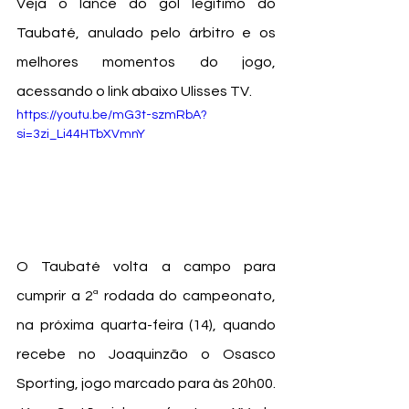
Veja o lance do gol legítimo do 
Taubaté, anulado pelo árbitro e os 
melhores momentos do jogo, 
acessando o link abaixo Ulisses TV.
https://youtu.be/mG3t-szmRbA?
si=3zi_Li44HTbXVmnY
O Taubaté volta a campo para 
cumprir a 2ª rodada do campeonato, 
na próxima quarta-feira (14), quando 
recebe no Joaquinzão o Osasco 
Sporting, jogo marcado para às 20h00.