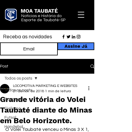
MOA TAUBATÉ
Notícias e História do
Esporte de Taubaté-SP
Receba as novidades
Assine Já
Post
Todos os posts
LOCOMOTIVA MARKETING E WEBSITES
Todos os posts
21 de nov. de 2018
1 min de leitura
Grande vitória do Volei
Basquete
Taubaté diante do Minas
Ciclismo
Futsal
em Belo Horizonte.
Handebol
O Volei Taubaté venceu o Minas 3 X 1, 