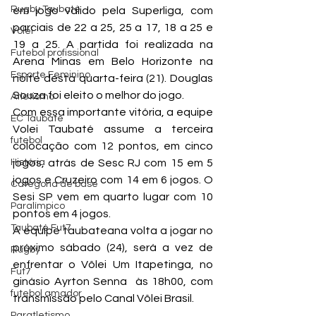
Rugby Taubaté
em jogo valido pela Superliga, com 
parciais de 22 a 25, 25 a 17, 18 a 25 e 
Vôlei
19 a 25. A partida foi realizada na 
Futebol profissional
Arena Minas em Belo Horizonte na 
Esporte Feminino
noite desta quarta-feira (21). Douglas 
Souza foi eleito o melhor do jogo.
Atletismo
Com essa importante vitória, a equipe 
EC Taubaté
Volei Taubaté assume a terceira 
futebol
colocação com 12 pontos, em cinco 
História
jogos, atrás de Sesc RJ com 15 em 5 
jogos e Cruzeiro com 14 em 6 jogos. O 
Categoria de base
Sesi SP vem em quarto lugar com 10 
Paralímpico
pontos em 4 jogos.
Taubaté Fut7
A equipe taubateana volta a jogar no 
próximo sábado (24), será a vez de 
Rugby
enfrentar o Vôlei Um Itapetinga, no 
Fut7
ginásio Ayrton Senna  às 18h00, com 
futebol amador
transmissão pelo Canal Vôlei Brasil.
Paratletismo