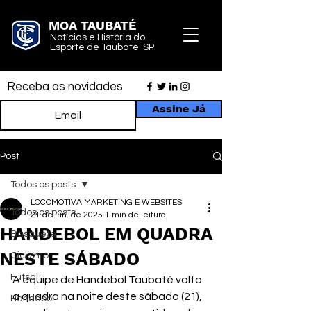
MOA TAUBATÉ
Notícias e História do
Esporte de Taubaté-SP
Receba as novidades
Assine Já
Post
Todos os posts
LOCOMOTIVA MARKETING E WEBSITES
Todos os posts
21 de jun. de 2025
1 min de leitura
HANDEBOL EM QUADRA
Basquete
NESTE SÁBADO
Ciclismo
Futsal
A equipe de Handebol Taubaté volta 
a quadra na noite deste sábado (21), 
Handebol