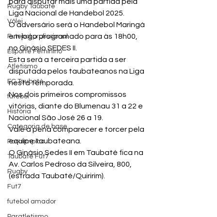
para disputar mais uma partida pela 
Rugby Taubaté
Liga Nacional de Handebol 2025.
Vôlei
O adversário será o Handebol Maringá 
em jogo programado para às 18h00, 
Futebol profissional
no Ginásio SEDES II.
Esporte Feminino
Esta será a terceira partida a ser 
Atletismo
disputada pelos taubateanos na Liga 
EC Taubaté
nesta temporada.
Nos dois primeiros compromissos 
futebol
vitórias, diante do Blumenau 31 a 22 e 
História
Nacional São José 26 a 19.
Categoria de base
Vale a pena comparecer e torcer pela 
equipe taubateana.
Paralímpico
O Ginásio Sedes II em Taubaté fica na 
Taubaté Fut7
Av. Carlos Pedroso da Silveira, 800, 
Rugby
(estrada Taubaté/Quiririm).
Fut7
futebol amador
Paratletismo