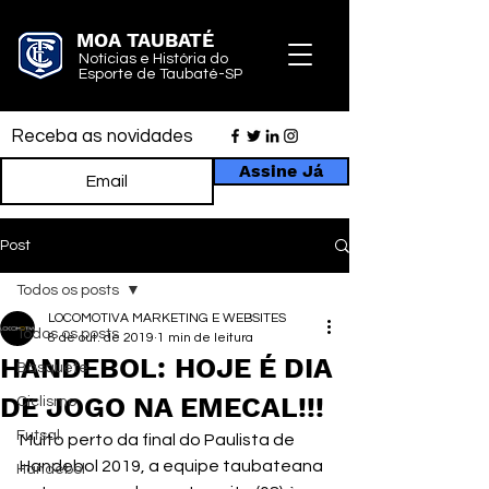
MOA TAUBATÉ
Notícias e História do
Esporte de Taubaté-SP
Receba as novidades
Assine Já
Post
Todos os posts
LOCOMOTIVA MARKETING E WEBSITES
Todos os posts
8 de out. de 2019
1 min de leitura
HANDEBOL: HOJE É DIA
Basquete
DE JOGO NA EMECAL!!!
Ciclismo
Futsal
Muito perto da final do Paulista de 
Handebol 2019, a equipe taubateana 
Handebol