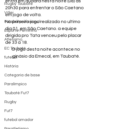
entra em quadra nesta noite (08) às 
Rugby Taubaté
20h30 para enfrentar o São Caetano 
Vôlei
em jogo de volta.
No primeiro jogo realizado no ultimo 
Futebol profissional
dia 01, em São Caetano. a equipe 
Esporte Feminino
dirigida pro Tata venceu pelo placar 
Atletismo
de 33 a 18.
EC Taubaté
O jogo desta noite acontece no 
futebol
História
Categoria de base
Paralímpico
Taubaté Fut7
Rugby
Fut7
futebol amador
Paratletismo