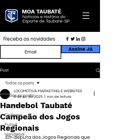
MOA TAUBATÉ
Notícias e História do
Esporte de Taubaté-SP
Receba as novidades
Assine Já
Post
Todos os posts
LOCOMOTIVA MARKETING E WEBSITES
Todos os posts
8 de jul. de 2025
1 min de leitura
Handebol Taubaté
Basquete
Campeão dos Jogos
Ciclismo
Futsal
Regionais
Handebol
Em disputa dos Jogos Regionais que 