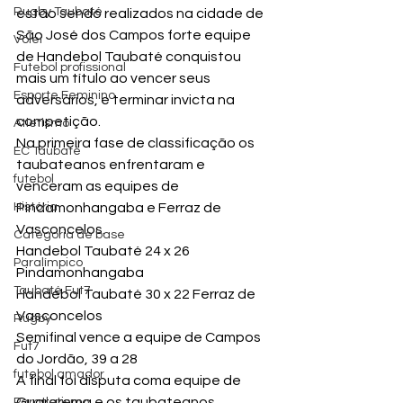
Rugby Taubaté
estão sendo realizados na cidade de 
São José dos Campos forte equipe 
Vôlei
de Handebol Taubaté conquistou 
Futebol profissional
mais um título ao vencer seus 
Esporte Feminino
adversários, e terminar invicta na 
competição.
Atletismo
Na primeira fase de classificação os 
EC Taubaté
taubateanos enfrentaram e 
futebol
venceram as equipes de 
História
Pindamonhangaba e Ferraz de 
Vasconcelos.
Categoria de base
Handebol Taubaté 24 x 26 
Paralímpico
Pindamonhangaba
Taubaté Fut7
Handebol Taubaté 30 x 22 Ferraz de 
Vasconcelos
Rugby
Semifinal vence a equipe de Campos 
Fut7
do Jordão, 39 a 28
futebol amador
A final foi disputa coma equipe de 
Guararema e os taubateanos 
Paratletismo