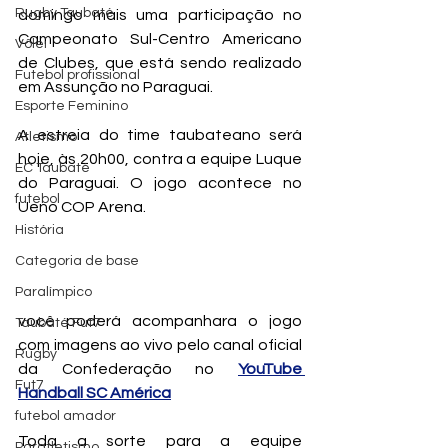
Rugby Taubaté
domingo mais uma participação no 
Campeonato Sul-Centro Americano 
Vôlei
de Clubes, que está sendo realizado 
Futebol profissional
em Assunção no Paraguai.
Esporte Feminino
A estreia do time taubateano será 
Atletismo
hoje, às 20h00, contra a equipe Luque 
EC Taubaté
do Paraguai. O jogo acontece no 
futebol
Ueno COP Arena.
História
Categoria de base
Paralímpico
você poderá acompanhara o jogo 
Taubaté Fut7
com imagens ao vivo pelo canal 
oficial 
Rugby
da Confederação no 
YouTube 
Fut7
Handball SC América
futebol amador
Toda a sorte para a equipe 
Paratletismo