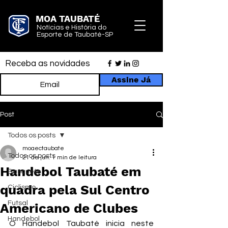
MOA TAUBATÉ
Notícias e História do
Esporte de Taubaté-SP
Receba as novidades
Assine Já
Post
Todos os posts
moaectaubate
Todos os posts
21 de jun.
1 min de leitura
Handebol Taubaté em
Basquete
quadra pela Sul Centro
Ciclismo
Futsal
Americano de Clubes
Handebol
O Handebol Taubaté inicia neste 