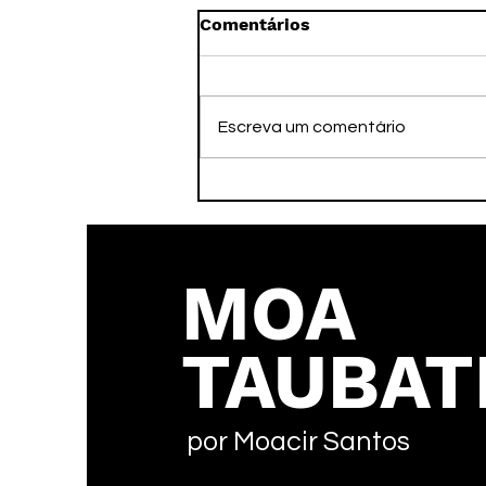
Comentários
Escreva um comentário
Depois do Sul-Centro,
Handebol Taubaté volta as
competições no Brasil
MOA
TAUBAT
por Moacir Santos