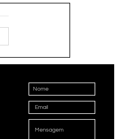
debol Taubaté
uista segunda vitória