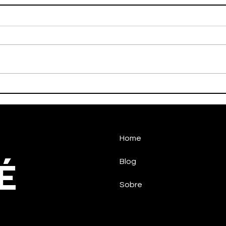
Handebol Taubaté vence e
Han
aguarda o adversário das
conq
quartas de final
Home
É
Blog
Sobre