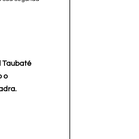
 Taubaté 
o o
adra.