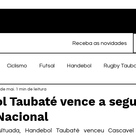
Receba as novidades
Ciclismo
Futsal
Handebol
Rugby Taub
porte Feminino
 de mai.
1 min de leitura
Atletismo
EC Taubaté
fut
l Taubaté vence a seg
Nacional
alímpico
Taubaté Fut7
Rugby
Fut7
fu
ltuada, Handebol Taubaté venceu Cascavel