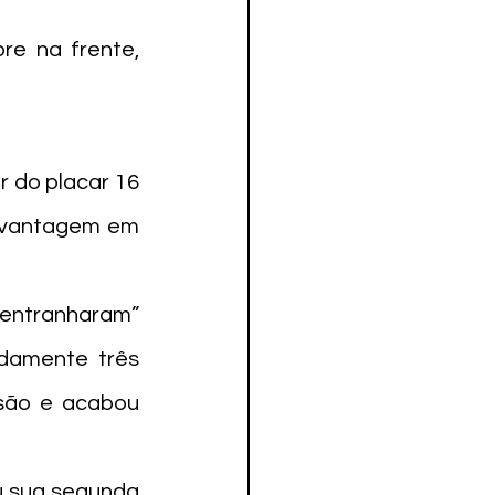
e na frente, 
 do placar 16 
 vantagem em 
“entranharam” 
damente três 
ssão e acabou 
 sua segunda 