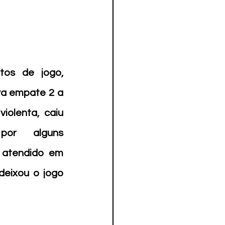
os de jogo, 
a empate 2 a 
iolenta, caiu 
por alguns 
atendido em 
eixou o jogo 