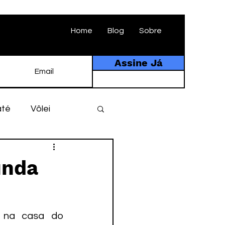
Home
Blog
Sobre
Assine Já
até
Vôlei
ebol
História
unda
tebol amador
 na casa do 