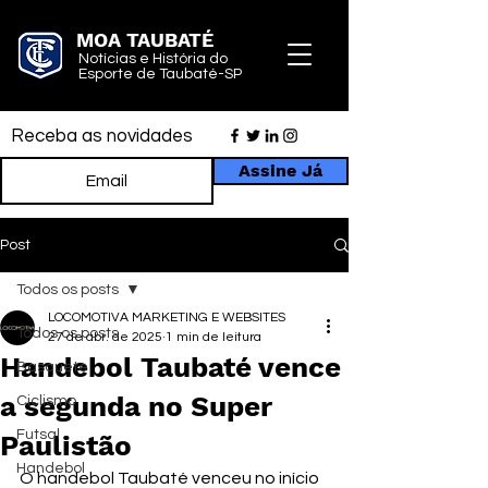
MOA TAUBATÉ
Notícias e História do
Esporte de Taubaté-SP
Receba as novidades
Assine Já
Post
Todos os posts
LOCOMOTIVA MARKETING E WEBSITES
Todos os posts
27 de abr. de 2025
1 min de leitura
Handebol Taubaté vence
Basquete
a segunda no Super
Ciclismo
Futsal
Paulistão
Handebol
O handebol Taubaté venceu no início 