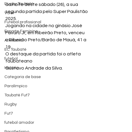
Rugby Taubaté
da noite deste sábado (26), a sua 
segunda partida pelo Super Paulistão 
Vôlei
2025.
Futebol profissional
Jogando na cidade no ginásio José 
Esporte Feminino
Favaro Jr, em Ribeirão Preto, venceu 
o Ribeirão Preto/Barão de Mauá, 41 a 
Atletismo
19.
EC Taubaté
O destaque da partida foi o atleta 
futebol
taubateano 
História
Gustavo Andrade da Silva.
Categoria de base
Paralímpico
Taubaté Fut7
Rugby
Fut7
futebol amador
Paratletismo