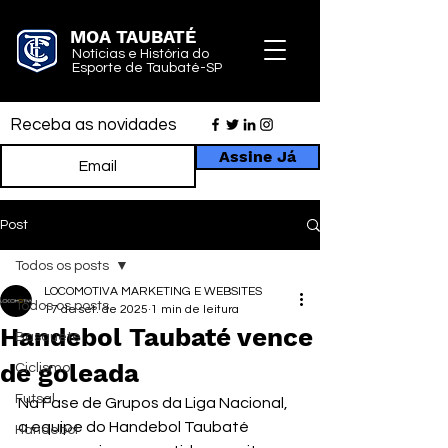
MOA TAUBATÉ
Notícias e História do
Esporte de Taubaté-SP
Receba as novidades
Assine Já
Post
Todos os posts
LOCOMOTIVA MARKETING E WEBSITES
Todos os posts
17 de set. de 2025
1 min de leitura
Handebol Taubaté vence
Basquete
de goleada
Ciclismo
Futsal
Na Fase de Grupos da Liga Nacional, 
a equipe do Handebol Taubaté 
Handebol