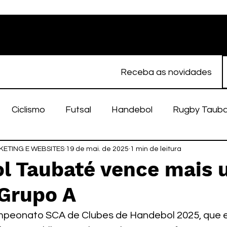
Receba as novidades
Ciclismo
Futsal
Handebol
Rugby Taub
ETING E WEBSITES
porte Feminino
19 de mai. de 2025
Atletismo
1 min de leitura
EC Taubaté
fut
l Taubaté vence mais 
 Grupo A
alímpico
Taubaté Fut7
Rugby
Fut7
fu
mpeonato SCA de Clubes de Handebol 2025, que e