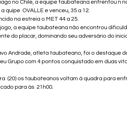
iago no Chile, a equipe taubateana enfrentou n n
 a quipe  OVALLE e venceu, 35 a 12.
ncido na estreia o MET 44 a 25.
jogo, a equipe taubateana não encontrou dificul
nte do placar, dominando seu adversário do inicio 
 Andrade, atleta taubateano, foi o destaque da
seu Grupo com 4 pontos conquistado em duas vit
a  (20) os taubateanos voltam á quadra para enfr
cado para às  21h00.