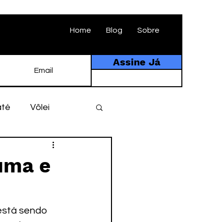
Home
Blog
Sobre
Assine Já
até
Vôlei
ebol
História
uma e
tebol amador
stá sendo 