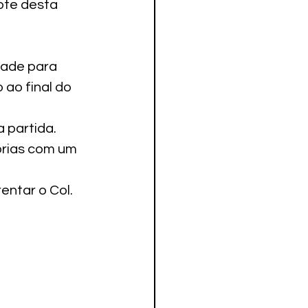
ote desta 
dade para 
ao final do 
 partida.
orias com um 
entar o Col. 