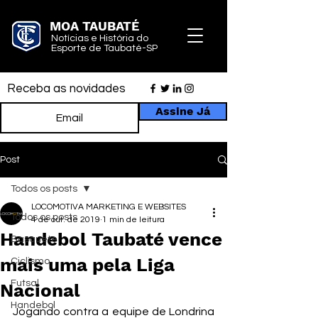
MOA TAUBATÉ
Notícias e História do
Esporte de Taubaté-SP
Receba as novidades
Assine Já
Post
Todos os posts
LOCOMOTIVA MARKETING E WEBSITES
Todos os posts
4 de out. de 2019
1 min de leitura
Handebol Taubaté vence
Basquete
mais uma pela Liga
Ciclismo
Futsal
Nacional
Handebol
Jogando contra a equipe de Londrina 