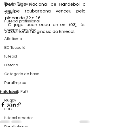
Rugby Taubaté
pela Liga Nacional de Handebol a 
equipe taubateana venceu pelo 
Vôlei
placar de 32 a 16.
Futebol profissional
 O jogo aconteceu ontem (03), às 
Esporte Feminino
20:oo horas no ginásio do Emecal.
Atletismo
EC Taubaté
futebol
História
Categoria de base
Paralímpico
Taubaté Fut7
Handebol
Rugby
Fut7
futebol amador
Paratletismo