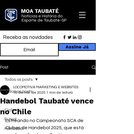
MOA TAUBATÉ
Notícias e História do
Esporte de Taubaté-SP
Receba as novidades
Assine Já
Post
Todos os posts
LOCOMOTIVA MARKETING E WEBSITES
Todos os posts
18 de mai. de 2025
1 min de leitura
Handebol Taubaté vence
Basquete
no Chile
Ciclismo
Futsal
Estreando no Campeonato SCA de 
Clubes de Handebol 2025, que está 
Handebol