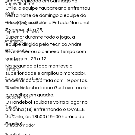
sendo realizado em Santiago no 
Rugby Taubaté
Chile, a equipe taubateana enfrentou 
Vôlei
nesta noite de domingo a equipe do 
  Met (Chi), no Ginásio Estado Nacional. 
Futebol profissional
E venceu 44 a 25,
Esporte Feminino
Superior durante todo o jogo, a 
Atletismo
equipe dirigida pelo técnico André 
EC Taubaté
Silva encerrou o primeiro tempo com 
vantagem, 23 a 12.
futebol
Na segunda etapa manteve a 
História
superioridade e ampliou o marcador, 
Categoria de base
encerrando a partida com 19 pontos.
O atleta taubateano Gustavo foi elei-
Paralímpico
o o melhor em quadra.
Taubaté Fut7
O Handebol Taubaté volta a jogar no 
Rugby
amanhã (19) enfrentando o OVALLE 
Fut7
do Chile, às 18h00 (19h00 horário de 
Brasília).
futebol amador
Paratletismo