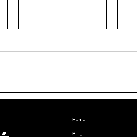
Handebol Taubaté vence e
Han
aguarda o adversário das
conq
quartas de final
Home
Blog