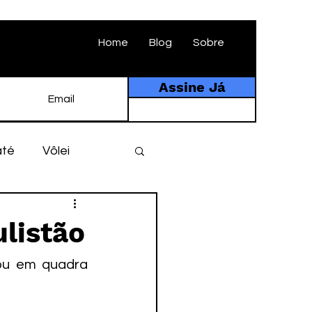
Home
Blog
Sobre
Assine Já
até
Vôlei
ebol
História
listão
tebol amador
ou em quadra 