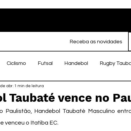
Receba as novidades
Ciclismo
Futsal
Handebol
Rugby Taub
porte Feminino
 de abr.
1 min de leitura
Atletismo
EC Taubaté
fut
l Taubaté vence no Pau
alímpico
Taubaté Fut7
Rugby
Fut7
fu
o Paulistão, Handebol Taubaté Masculino entr
e venceu o Itatiba EC.