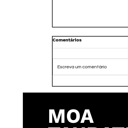
Comentários
Escreva um comentário
Depois do Sul-Centro,
Handebol Taubaté volta as
competições no Brasil
MOA