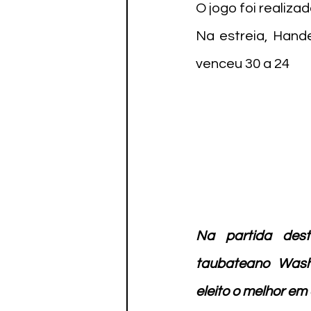
Paratletismo
O jogo foi realiza
Na estreia, Hand
venceu 30 a 24
Na partida dest
taubateano Washi
eleito o melhor em