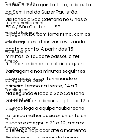
Rugby Taubaté
na noite desta quinta-feira, a disputa 
da Semifinal do Super Paulistão, 
Vôlei
visitando o São Caetano no Ginásio 
Futebol profissional
EDA / São Caetano – SP.
Esporte Feminino
O jogo iniciou com forte ritmo, com as 
duas equipes ofensivas revezando 
Atletismo
ponto a ponto. A partir dos 15 
EC Taubaté
minutos, o Taubaté passou a ter 
futebol
melhor rendimento e abriu pequena 
História
vantagem e nos minutos seguintes 
abriu a vantagem terminando o 
Categoria de base
primeiro tempo na frente, 14 a 7.
Paralímpico
Na segunda etapa o São Caetano 
Taubaté Fut7
voltou melhor e diminuiu o placar 17 a 
11.  Mas logo a equipe taubateana 
Rugby
retomou melhor posicionamento em 
Fut7
quadra e chegou a 21 a 12, a maior 
futebol amador
diferença no placar até o momento.
Durante todo o segundo tempo, o 
Paratletismo