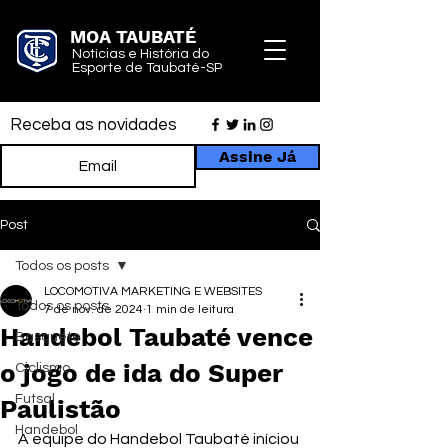
MOA TAUBATÉ
Notícias e História do
Esporte de Taubaté-SP
Receba as novidades
Assine Já
Post
Todos os posts
LOCOMOTIVA MARKETING E WEBSITES
Todos os posts
7 de nov. de 2024
1 min de leitura
Handebol Taubaté vence
Basquete
o jogo de ida do Super
Ciclismo
Futsal
Paulistão
Handebol
A equipe do Handebol Taubaté iníciou 