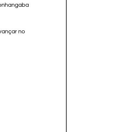
monhangaba 
vançar no 