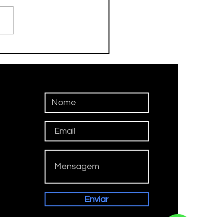
ceu nesta tarde o ex-
eta Adamato
Enviar