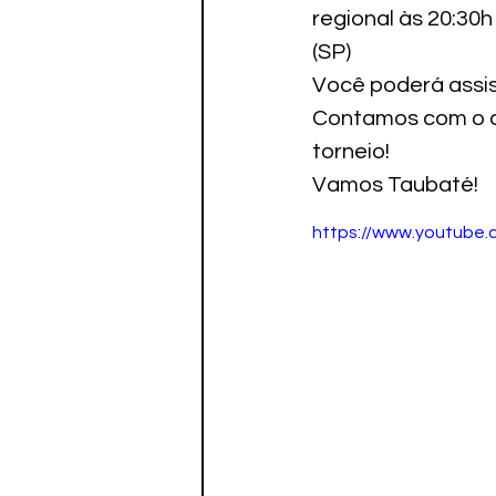
Paratletismo
regional às 20:3
(SP)
Você poderá assist
Contamos com o ap
torneio!
Vamos Taubaté! 
https://www.youtube