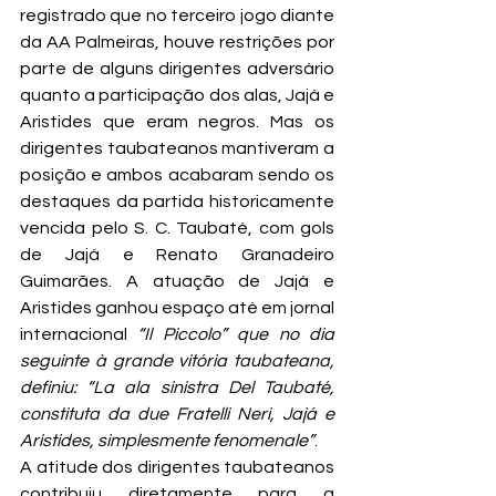
registrado que no terceiro jogo diante 
da AA Palmeiras, houve restrições por 
parte de alguns dirigentes adversário 
quanto a participação dos alas, Jajá e 
Aristides que eram negros. Mas os 
dirigentes taubateanos mantiveram a 
posição e ambos acabaram sendo os 
destaques da partida historicamente 
vencida pelo S. C. Taubaté, com gols 
de Jajá e Renato Granadeiro 
Guimarães. A atuação de Jajá e 
Aristides ganhou espaço até em jornal 
internacional 
“Il Piccolo” que no dia 
seguinte à grande vitória taubateana, 
definiu: “La ala sinistra Del Taubaté, 
constituta da due Fratelli Neri, Jajá e 
Aristides, simplesmente fenomenale”
.
A atitude dos dirigentes taubateanos 
contribuiu diretamente para a 