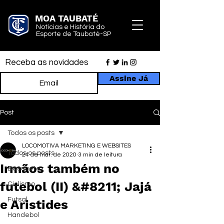
MOA TAUBATÉ
Notícias e História do
Esporte de Taubaté-SP
Receba as novidades
Assine Já
Post
Todos os posts
LOCOMOTIVA MARKETING E WEBSITES
Todos os posts
24 de mar. de 2020
3 min de leitura
Irmãos também no
Basquete
futebol (II) &#8211; Jajá
Ciclismo
Futsal
e Aristides
Handebol