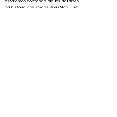
estaremos contando alguns detalhes 
da história dos irmãos Simi (Aldo, Luiz, 
Romeu e Renato).
Aguardem !
Ver tudo
Posts recentes