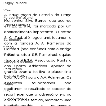
Rugby Taubaté
Vôlei
A inauguração do Estádio da Praça 
Futebol profissional
Monsenhor Silva Barros, que ocorreu 
Esporte Feminino
em 25.12.1914, foi marcada por um 
acontecimento importante. O então 
Atletismo
S. C. Taubaté jogou amistosamente 
EC Taubaté
com a famosa A. A. Palmeiras da 
futebol
Floresta. (não confundir com o antigo 
História
Palestra, atual S.E. Palmeiras), equipe 
filiada à A.P.S.A. Associação Paulista 
Categoria de base
dos Sports Athléticos. Apesar do 
Paralímpico
grande evento festivo, o placar final 
Taubaté Fut7
apontou 6X1 para a A.A. Palmeiras. Os 
dirigentes taubateanos não 
Rugby
aceitaram o resultado e, apesar de 
Fut7
reconhecer que o adversário era na 
futebol amador
época, o mais temido, marcaram uma 
nova partida e novamente 
Paratletismo