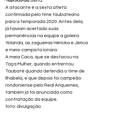
Taboão da Serra.
A atacante é a sexta atleta 
confirmada pelo time taubateano 
para a temporada 2020. Antes dela, 
já haviam acertado suas 
permanências na equipe a goleira 
Yolanda, as zagueiras Héricka e Jérica 
e meia-campista Ionara.
A meia Caca, que se destacou na 
Taça Mulher, quando enfrentou 
Taubaté quando defendia o time de 
Ilhabela, e que depois foi campeão 
rondoniense pelo Real Ariquemes, 
também já foi anunciada como 
contratação da equipe.
foto: divulgação