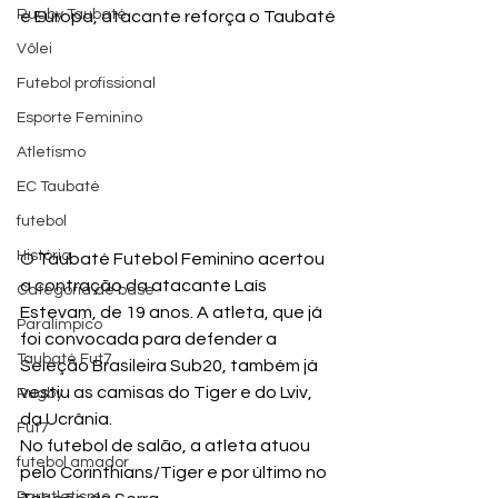
Rugby Taubaté
e Europa, atacante reforça o Taubaté
Vôlei
Futebol profissional
Esporte Feminino
Atletismo
EC Taubaté
futebol
História
O Taubaté Futebol Feminino acertou 
a contração da atacante Laís 
Categoria de base
Estevam, de 19 anos. A atleta, que já 
Paralímpico
foi convocada para defender a 
Taubaté Fut7
Seleção Brasileira Sub20, também já 
vestiu as camisas do Tiger e do Lviv, 
Rugby
da Ucrânia.
Fut7
No futebol de salão, a atleta atuou 
futebol amador
pelo Corinthians/Tiger e por último no 
Paratletismo