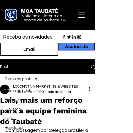
MOA TAUBATÉ
Notícias e História do
Esporte de Taubaté-SP
Receba as novidades
Assine Já
Post
Todos os posts
LOCOMOTIVA MARKETING E WEBSITES
Todos os posts
11 de jan. de 2020
1 min de leitura
Laís, mais um reforço
Basquete
para a equipe feminina
Ciclismo
Futsal
do Taubaté
Handebol
Com passagem por Seleção Brasileira 