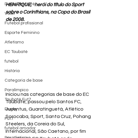
Rugby Taubaté
HENRIQUE,   herói do título do Sport 
sobre o Corinthians, na Copa do Brasil 
Vôlei
de 2008.
Futebol profissional
Esporte Feminino
Atletismo
EC Taubaté
futebol
História
Categoria de base
Paralímpico
Iniciou nas categorias de base do EC 
Taubaté Fut7
Taubaté, passou pelo Santos FC, 
Juventus, Guaratinguetá, Atlético 
Rugby
Sorocaba, Sport, Santa Cruz, Pohang 
Fut7
Steelers, da Coreia do Sul, 
futebol amador
Internacional, São Caetano, por fim 
Paratletismo