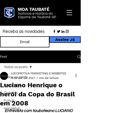
MOA TAUBATÉ
Notícias e História do
Esporte de Taubaté-SP
Receba as novidades
Assine Já
Post
Todos os posts
LOCOMOTIVA MARKETING E WEBSITES
Todos os posts
9 de out. de 2021
1 min de leitura
Luciano Henrique o
Basquete
herói da Copa do Brasil
Ciclismo
Futsal
em 2008
Handebol
Entrevista com taubateano LUCIANO 