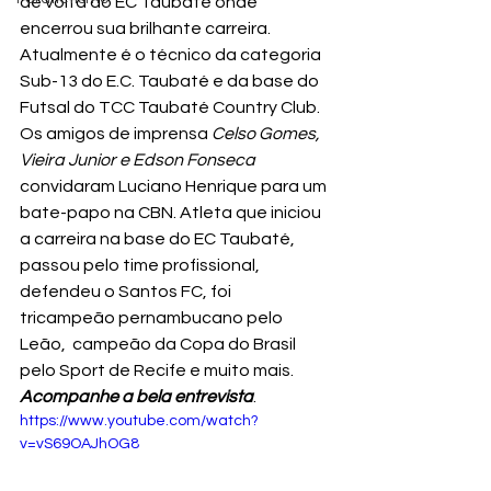
de volta ao EC Taubaté onde 
encerrou sua brilhante carreira. 
Atualmente é o técnico da categoria 
Sub-13 do E.C. Taubaté e da base do 
Futsal do TCC Taubaté Country Club.
Os amigos de imprensa 
Celso Gomes, 
Vieira Junior e Edson Fonseca
convidaram Luciano Henrique para um 
bate-papo na CBN. Atleta que iniciou 
a carreira na base do EC Taubaté, 
passou pelo time profissional, 
defendeu o Santos FC, foi 
tricampeão pernambucano pelo 
Leão,  campeão da Copa do Brasil 
pelo Sport de Recife e muito mais.
Acompanhe a bela entrevista
.
https://www.youtube.com/watch?
v=vS69OAJhOG8