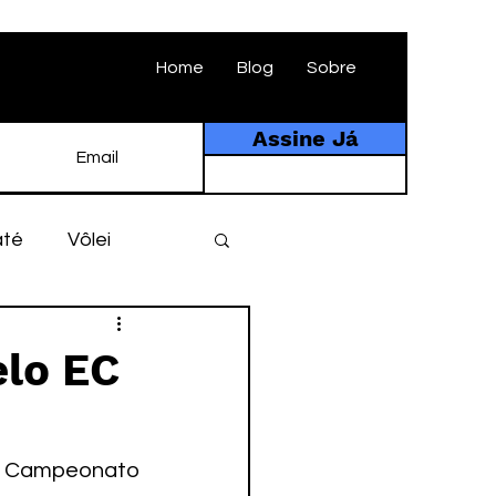
Home
Blog
Sobre
Assine Já
até
Vôlei
ebol
História
elo EC
tebol amador
o Campeonato 