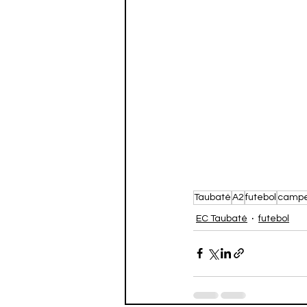
Taubaté
A2
futebol
campe
EC Taubaté
futebol