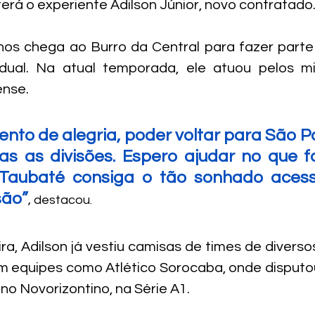
erá o experiente Adilson Júnior, novo contratado
nos chega ao Burro da Central para fazer parte
ual. Na atual temporada, ele atuou pelos mi
nse. 
nto de alegria, poder voltar para São Pa
das as divisões. Espero ajudar no que fo
Taubaté consiga o tão sonhado acess
são”
, destacou.
ra, Adilson já vestiu camisas de times de diverso
am equipes como Atlético Sorocaba, onde disputou 
o Novorizontino, na Série A1.