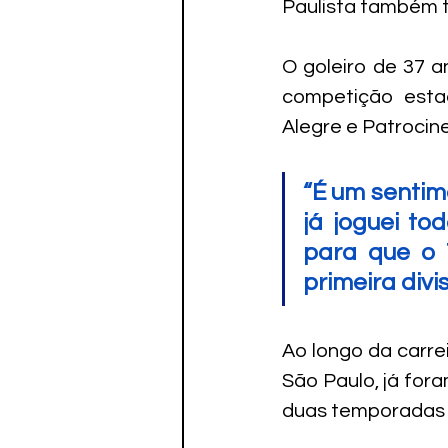
Paulista também t
Paratletismo
O goleiro de 37 a
competição estad
Alegre e Patrocine
“É um sentime
já joguei to
para que o 
primeira divi
Ao longo da carrei
São Paulo, já for
duas temporadas n