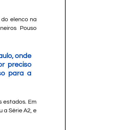
.
 do elenco na 
neiros Pouso 
ulo, onde 
r preciso 
o para a 
s estados. Em 
a Série A2, e 