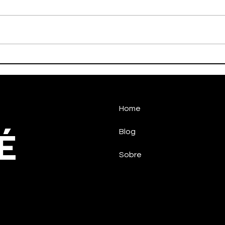
Faleceu nesta tarde o ex-
Burr
atleta Adamato
cont
Home
É
Blog
Sobre