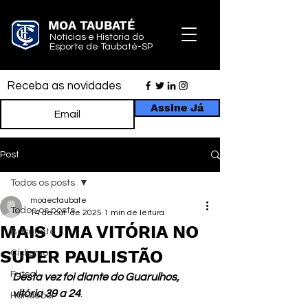
MOA TAUBATÉ
Notícias e História do
Esporte de Taubaté-SP
Receba as novidades
Assine Já
Post
Todos os posts
moaectaubate
Todos os posts
14 de out. de 2025
1 min de leitura
MAIS UMA VITÓRIA NO
Basquete
SUPER PAULISTÃO
Ciclismo
Futsal
Desta vez foi diante do Guarulhos, 
vitória 39 a 24
.
Handebol