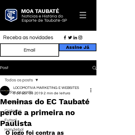
MOA TAUBATÉ
Notícias e História do
Esporte de Taubaté-SP
Receba as novidades
Assine Já
Post
Todos os posts
LOCOMOTIVA MARKETING E WEBSITES
Todos os posts
8 de abr. de 2019
2 min de leitura
Meninas do EC Taubaté
Basquete
perde a primeira no
Ciclismo
Futsal
Paulista
Handebol
O jogo foi contra as 