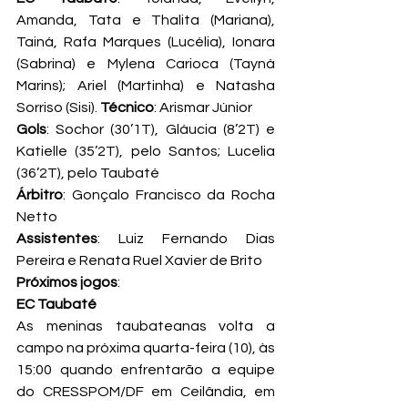
Amanda, Tata e Thalita (Mariana), 
Tainá, Rafa Marques (Lucélia), Ionara 
(Sabrina) e Mylena Carioca (Tayná 
Marins); Ariel (Martinha) e Natasha 
Sorriso (Sisi). 
Técnico
: Arismar Júnior
Gols
: Sochor (30’1T), Gláucia (8’2T) e 
Katielle (35’2T), pelo Santos; Lucelia 
(36’2T), pelo Taubaté
Árbitro
: Gonçalo Francisco da Rocha 
Netto
Assistentes
: Luiz Fernando Dias 
Pereira e Renata Ruel Xavier de Brito
Próximos jogos
:
EC Taubaté
As meninas taubateanas volta a 
campo na próxima quarta-feira (10), às 
15:00 quando enfrentarão a equipe 
do CRESSPOM/DF em Ceilândia, em 