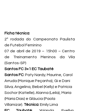
Ficha técnica
:
2ª rodada do Campeonato Paulista 
de Futebol Feminino
07 de abril de 2019 – 15h00 – Centro 
de Treinamento Meninos da Vila 
(Santos-SP)
Santos FC 3×1 EC Taubaté
Santos FC
: Paty Nardy; Maurine, Carol 
Arruda (Monique Peçanha), Gi e Dani 
Silva; Angelina, Bebel (Kelly) e Patrícia 
Sochor (Katielle); Alanna (Leila), Maria 
(Maria Dias) e Gláucia (Paola 
Villamizar). 
Técnica
: Emily Lima
EC Taubaté
: Yolanda, Evellyn, 