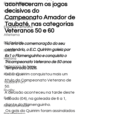
aconteceram os jogos 
Rugby Taubaté
decisivos do 
Vôlei
Campeonato Amador de 
Futebol profissional
Taubaté, nas categorias 
Esporte Feminino
Veteranos 50 e 60
Atletismo
EC Taubaté
No ano de comemoração do seu 
centenário, o E.C. Quiririm goleia por 
futebol
6x1 o Flamenguinho e conquista o 
História
Tricampeonato Veterano de 50 anos 
Categoria de base
Temporada 2026.
O E.C. Quiririm conquistou mais um 
Paralímpico
título do Campeonato Veterano de 
Taubaté Fut7
50.
Rugby
A decisão aconteceu na tarde deste 
Fut7
sábado (04), na goleada de 6 a 1, 
diante do Flamenguinho.
futebol amador
 Os gols do Quiririm foram assinalados 
Paratletismo