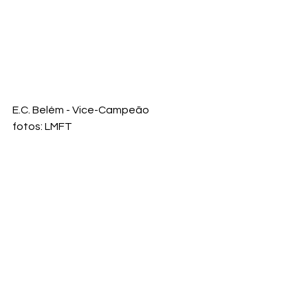
E.C. Belém - Vice-Campeão
fotos: LMFT
50+
60
futebol amador