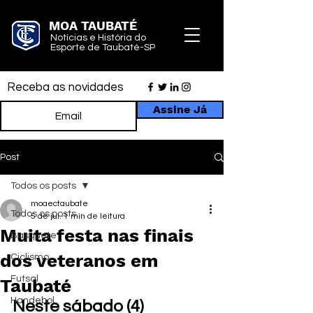
MOA TAUBATÉ
Notícias e História do
Esporte de Taubaté-SP
Receba as novidades
Assine Já
Post
Todos os posts
moaectaubate
Todos os posts
5 de jul.
1 min de leitura
Muita festa nas finais
Basquete
dos veteranos em
Ciclismo
Futsal
Taubaté
Handebol
Neste sábado (4) 