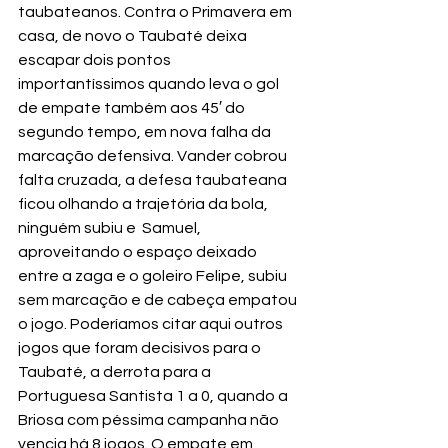
taubateanos. Contra o Primavera em 
casa, de novo o Taubaté deixa 
escapar dois pontos 
importantíssimos quando leva o gol 
de empate também aos 45′ do 
segundo tempo, em nova falha da 
marcação defensiva. Vander cobrou 
falta cruzada, a defesa taubateana 
ficou olhando a trajetória da bola, 
ninguém subiu e  Samuel, 
aproveitando o espaço deixado 
entre a zaga e o goleiro Felipe, subiu 
sem marcação e de cabeça empatou 
o jogo. Poderíamos citar aqui outros 
jogos que foram decisivos para o 
Taubaté, a derrota para a 
Portuguesa Santista 1 a 0, quando a 
Briosa com péssima campanha não 
vencia há 8 jogos. O empate em 