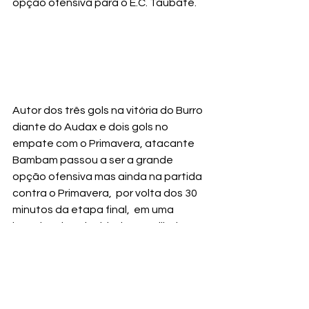
opção ofensiva para o E.C. Taubaté. 
Autor dos três gols na vitória do Burro 
diante do Audax e dois gols no 
empate com o Primavera, atacante 
Bambam passou a ser a grande 
opção ofensiva mas ainda na partida 
contra o Primavera,  por volta dos 30 
minutos da etapa final,  em uma  
jogadas de velocidade, o artilheiro 
taubateano sentiu estiramento 
muscular e foi retirado de campo sem 
condições de retornar, estando no 
departamento médico em 