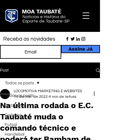
MOA TAUBATÉ
Notícias e História do
Esporte de Taubaté-SP
Receba as novidades
Assine Já
Post
Todos os posts
LOCOMOTIVA MARKETING E WEBSITES
Todos os posts
14 de mar. de 2022
4 min de leitura
Na última rodada o E.C.
Basquete
Taubaté muda o
Ciclismo
Futsal
comando técnico e
Handebol
poderá ter Bambam de