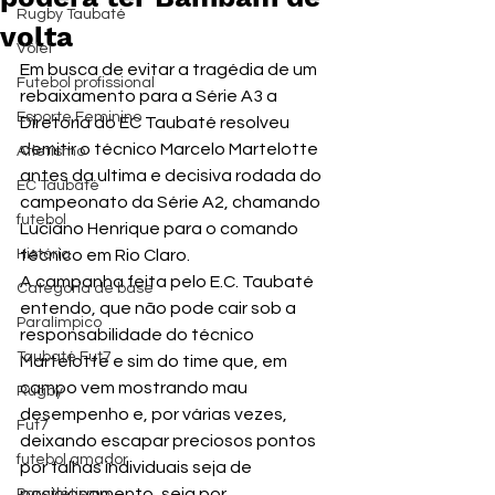
Rugby Taubaté
volta
Vôlei
Em busca de evitar a tragédia de um 
Futebol profissional
rebaixamento para a Série A3 a 
Esporte Feminino
Diretoria do EC Taubaté resolveu 
demitir o técnico Marcelo Martelotte 
Atletismo
antes da ultima e decisiva rodada do 
EC Taubaté
campeonato da Série A2, chamando 
futebol
Luciano Henrique para o comando 
História
técnico em Rio Claro.
A campanha feita pelo E.C. Taubaté 
Categoria de base
entendo, que não pode cair sob a 
Paralímpico
responsabilidade do técnico 
Taubaté Fut7
Martelotte e sim do time que, em 
campo vem mostrando mau 
Rugby
desempenho e, por várias vezes, 
Fut7
deixando escapar preciosos pontos 
futebol amador
por falhas individuais seja de 
posicionamento, seja por 
Paratletismo