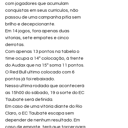
com jogadores que acumulam 
conquistas em seus currículos, não 
passou de uma campanha pífia sem 
brilho e decepcionante.
Em 14 jogos, fora apenas duas 
vitorias, sete empates e cinco 
derrotas.
Com apenas 13 pontos na tabela o 
time ocupa a 14ª colocação, à frente 
do Audax que na 15ª soma 11 pontos. 
O Red Bull ultimo colocado com 6 
pontos já foi rebaixado.
Nessa ultima rodada que acontecerá 
as 15h00 do sábado, 19 a sorte do EC 
Taubaté será definida.
Em caso de uma vitória diante do Rio 
Claro, o EC Taubaté escapa sem 
depender de nenhum resultado. Em 
caso de empate, terá que torcer para 