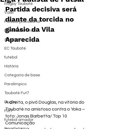
Rugby Taubaté
Partida decisiva será 
Vôlei
diante da torcida no 
Futebol profissional
ginásio da Vila 
Esporte Feminino
Aparecida
Atletismo
EC Taubaté
futebol
História
Categoria de base
Paralímpico
Taubaté Fut7
Rugby
A direita, o pivô Douglas, na vitória do 
Taubaté no amistoso contra o Yoka – 
Fut7
foto: Jonas Barbetta/ Top 10 
futebol amador
Comunicação
Paratletismo