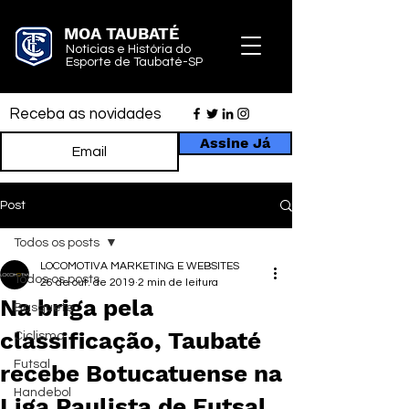
MOA TAUBATÉ
Notícias e História do
Esporte de Taubaté-SP
Receba as novidades
Assine Já
Post
Todos os posts
LOCOMOTIVA MARKETING E WEBSITES
Todos os posts
26 de out. de 2019
2 min de leitura
Na briga pela
Basquete
classificação, Taubaté
Ciclismo
Futsal
recebe Botucatuense na
Handebol
Liga Paulista de Futsal