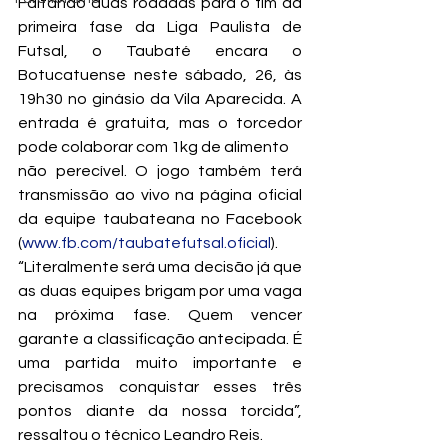
Faltando duas rodadas para o fim da 
primeira fase da Liga Paulista de 
Futsal, o Taubaté encara o 
Botucatuense neste sábado, 26, às 
19h30 no ginásio da Vila Aparecida. A 
entrada é gratuita, mas o torcedor 
pode colaborar com 1kg de alimento
não perecível. O jogo também terá 
transmissão ao vivo na página oficial 
da equipe taubateana no Facebook 
(
www.fb.com/taubatefutsal.oficial
).
“Literalmente será uma decisão já que 
as duas equipes brigam por uma vaga 
na próxima fase. Quem vencer 
garante a classificação antecipada. É 
uma partida muito importante e 
precisamos conquistar esses três 
pontos diante da nossa torcida”, 
ressaltou o técnico Leandro Reis.