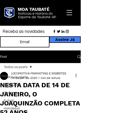
MOA TAUBATÉ
Notícias e História do
Esporte de Taubaté-SP
Receba as novidades
Assine Já
Post
Todos os posts
LOCOMOTIVA MARKETING E WEBSITES
Todos os posts
14 de jan. de 2020
1 min de leitura
NESTA DATA DE 14 DE
Basquete
JANEIRO, O
Ciclismo
Futsal
JOAQUINZÃO COMPLETA
Handebol
52 ANOS