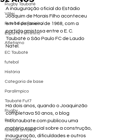
Rugby Taubaté
A inauguração oficial do Estádio 
Vôlei
Joaquim de Morais Filho aconteceu 
em 14 de janeiro de 1968, com a  
Futebol profissional
partida amistosa entre o E. C. 
Esporte Feminino
Taubaté o São Paulo FC de Laudo 
Atletismo
Natel.
EC Taubaté
futebol
História
Categoria de base
Paralímpico
Taubaté Fut7
Há dois anos, quando o Joaquinzão 
Rugby
completava 50 anos, o blog 
moataubate.com publicou uma 
Fut7
matéria especial sobre a construção, 
futebol amador
inauguração, dificuldades e outros 
Paratletismo