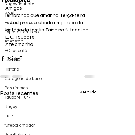
Rugby Taubaté
Amigos
Vôlei
lembrando que amanhã, terça-feira, 
estaremos contando um pouco da 
Futebol profissional
história da família Taino no futebol do 
Esporte Feminino
E. C. Taubaté.
Atletismo
Até amanhã
EC Taubaté
futebol
História
Categoria de base
Paralímpico
Ver tudo
Posts recentes
Taubaté Fut7
Rugby
Fut7
futebol amador
Paratletismo