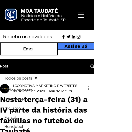
MOA TAUBATÉ
Notícias e História do
Esporte de Taubaté-SP
Receba as novidades
Assine Já
Post
Todos os posts
LOCOMOTIVA MARKETING E WEBSITES
Todos os posts
30 de mar. de 2020
1 min de leitura
Nesta terça-feira (31) a
Basquete
IV parte da história das
Ciclismo
Futsal
famílias no futebol do
Handebol
Taubaté