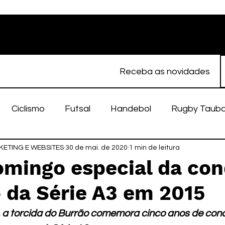
Receba as novidades
Ciclismo
Futsal
Handebol
Rugby Taub
ETING E WEBSITES
porte Feminino
30 de mai. de 2020
Atletismo
1 min de leitura
EC Taubaté
fut
omingo especial da con
o da Série A3 em 2015
alímpico
Taubaté Fut7
Rugby
Fut7
fu
a torcida do Burrão comemora cinco anos de conq