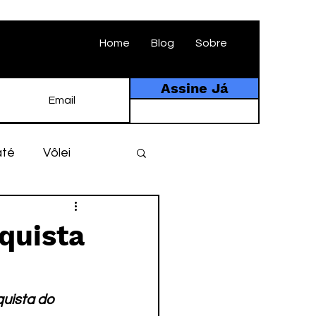
Home
Blog
Sobre
Assine Já
até
Vôlei
ebol
História
quista
tebol amador
uista do 