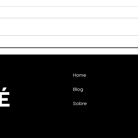
HALTEROFILISMO
HAN
PARALÍMPICO DE
CON
TAUBATÉCONQUISTA
NO 
MEDALHA NO CIRCUITO
NACIONAL
Home
É
Blog
Sobre