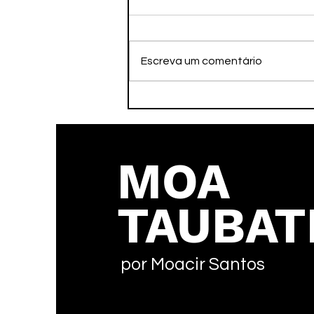
Escreva um comentário
Faleceu nesta tarde o ex-
atleta Adamato
MOA
TAUBAT
por Moacir Santos