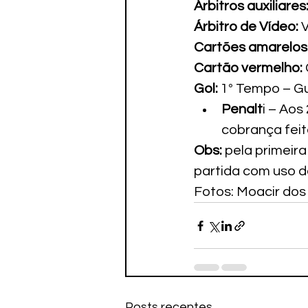
Árbitros auxiliares
Árbitro de Vídeo:
 
Cartões amarelos:
Cartão vermelho:
Gol:
 1º Tempo – Gu
Penalt
i – Aos
cobrança feit
Obs:
 pela primeir
partida com uso d
Fotos: Moacir dos
Posts recentes