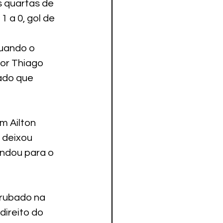
s quartas de 
 a 0, gol de 
uando o 
or Thiago 
ado que 
m Ailton 
 deixou 
andou para o 
rrubado na 
ireito do 