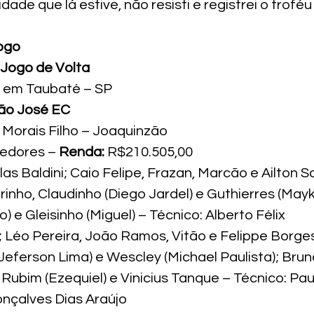
dade que lá estive, não resisti e registrei o trofé
jogo
 Jogo de Volta
– em Taubaté – SP
ão José EC
 Morais Filho – Joaquinzão
cedores – 
Renda:
 R$210.505,00
as Baldini; Caio Felipe, Frazan, Marcão e Ailton S
rinho, Claudinho (Diego Jardel) e Guthierres (Mayk
) e Gleisinho (Miguel) – Técnico: Alberto Félix
l; Léo Pereira, João Ramos, Vitão e Felippe Borges
 (Jeferson Lima) e Wescley (Michael Paulista); Br
o Rubim (Ezequiel) e Vinicius Tanque – Técnico: Pa
Gonçalves Dias Araújo