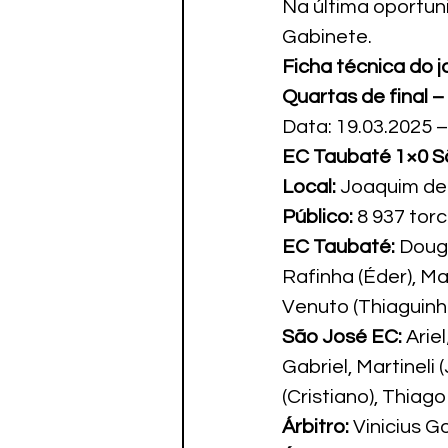
Na última oportuni
Gabinete.
Ficha técnica do 
Quartas de final –
Data: 19.03.2025 
EC Taubaté 1×0 S
Local:
 Joaquim de
Público:
 8 937 tor
EC Taubaté:
 Dougl
Rafinha (Éder), Ma
Venuto (Thiaguinho
São José EC:
 Arie
Gabriel, Martineli
(Cristiano), Thiag
Árbitro:
 Vinicius 