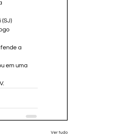
a
 (SJ)
jogo
efende a 
uou em uma 
V.
Ver tudo