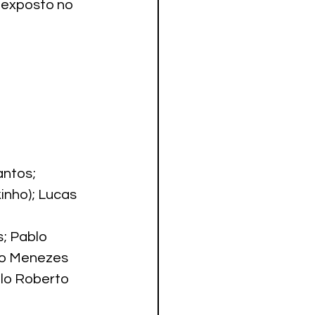
u exposto no 
antos; 
inho); Lucas 
; Pablo 
uno Menezes 
ulo Roberto