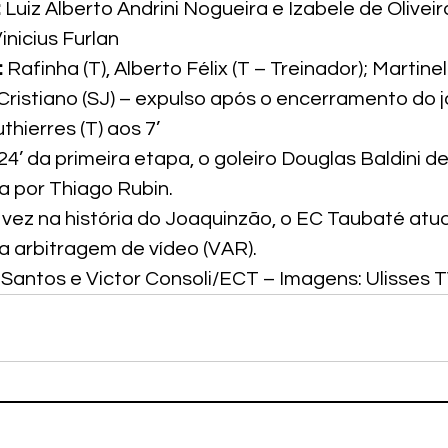
:
 Luiz Alberto Andrini Nogueira e Izabele de Oliveir
Vinicius Furlan
 
Rafinha (T), Alberto Félix (T – Treinador); Martineli
 Cristiano (SJ) – expulso após o encerramento do 
thierres (T) aos 7’
 24’ da primeira etapa, o goleiro Douglas Baldini d
a por Thiago Rubin.
a vez na história do Joaquinzão, o EC Taubaté at
a arbitragem de vídeo (VAR).
 Santos e Victor Consoli/ECT – Imagens: Ulisses T