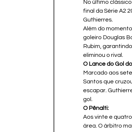
No último clássico
Paratletismo
final da Série A2 
Guthierres.
Além do momento 
goleiro Douglas Ba
Rubim, garantindo 
eliminou o rival.
O Lance do Gol do
Marcado aos sete m
Santos que cruzou 
escapar. Guthierr
gol.
O Pênalti:
Aos vinte e quatr
área. O árbitro ma