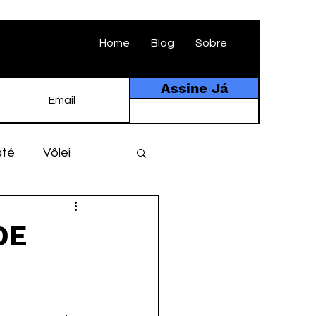
Home
Blog
Sobre
Assine Já
até
Vôlei
ebol
História
DE
tebol amador