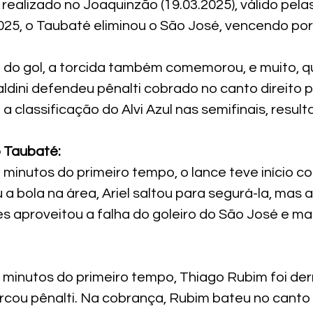
 realizado no Joaquinzão (19.03.2025), válido pela
2025, o Taubaté eliminou o São José, vencendo por 1
do gol, a torcida também comemorou, e muito, q
ldini defendeu pênalti cobrado no canto direito p
a classificação do Alvi Azul nas semifinais, result
 Taubaté:
inutos do primeiro tempo, o lance teve início co
a bola na área, Ariel saltou para segurá-la, mas a
es aproveitou a falha do goleiro do São José e m
o minutos do primeiro tempo, Thiago Rubim foi de
rcou pênalti. Na cobrança, Rubim bateu no canto d