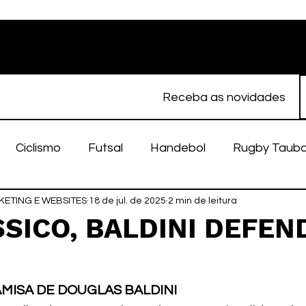
Receba as novidades
Ciclismo
Futsal
Handebol
Rugby Taub
ETING E WEBSITES
porte Feminino
18 de jul. de 2025
Atletismo
2 min de leitura
EC Taubaté
fut
SICO, BALDINI DEFEN
alímpico
Taubaté Fut7
Rugby
Fut7
fu
AMISA DE DOUGLAS BALDINI