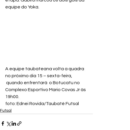
etapa. Gabiru marcou os dois gols da 
equipe do Yoka.
A equipe taubateana volta a quadra 
no próximo dia 15 – sexta-feira, 
 quando enfrentará  o Botucatu no 
Complexo Esportivo Mario Covas Jr às 
19h00.
foto: Ednei Rovida/Taubaté Futsal
Futsal