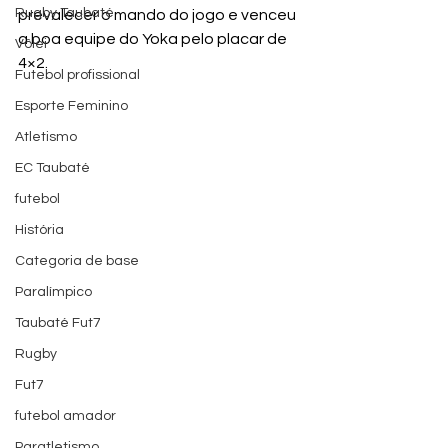
Rugby Taubaté
prevalecer o mando do jogo e venceu 
a boa equipe do Yoka pelo placar de 
Vôlei
4×2.
Futebol profissional
Esporte Feminino
Atletismo
EC Taubaté
futebol
História
Categoria de base
Paralímpico
Taubaté Fut7
Rugby
Fut7
futebol amador
Paratletismo