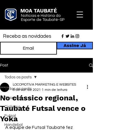
MOA TAUBATÉ
Notícias e História do
Esporte de Taubaté-SP
Receba as novidades
Assine Já
Post
Todos os posts
LOCOMOTIVA MARKETING E WEBSITES
Todos os posts
8 de out. de 2021
1 min de leitura
No clássico regional,
Basquete
Taubaté Futsal vence o
Ciclismo
Futsal
Yoka
Handebol
A equipe de Futsal Taubaté fez 