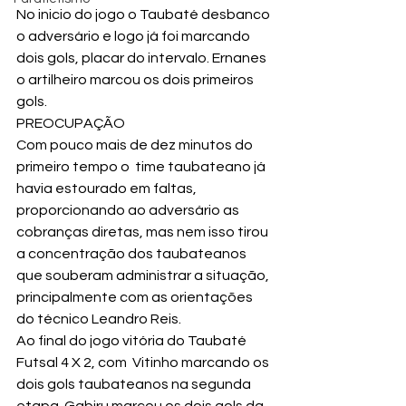
No inicio do jogo o Taubaté desbanco 
o adversário e logo já foi marcando 
dois gols, placar do intervalo. Ernanes 
o artilheiro marcou os dois primeiros 
gols. 
PREOCUPAÇÃO
Com pouco mais de dez minutos do 
primeiro tempo o  time taubateano já 
havia estourado em faltas,  
proporcionando ao adversário as 
cobranças diretas, mas nem isso tirou 
a concentração dos taubateanos 
que souberam administrar a situação, 
principalmente com as orientações 
do técnico Leandro Reis.
Ao final do jogo vitória do Taubaté 
Futsal 4 X 2, com  Vitinho marcando os 
dois gols taubateanos na segunda 