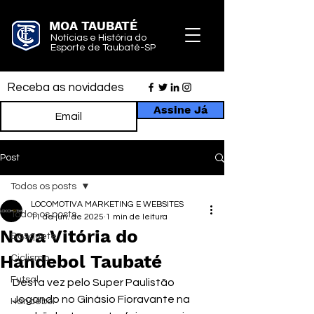
MOA TAUBATÉ
Notícias e História do
Esporte de Taubaté-SP
Receba as novidades
Assine Já
Post
Todos os posts
LOCOMOTIVA MARKETING E WEBSITES
Todos os posts
11 de jun. de 2025
1 min de leitura
Nova Vitória do
Basquete
Handebol Taubaté
Ciclismo
Futsal
Desta vez pelo Super Paulistão
Jogando no Ginásio Fioravante na 
Handebol