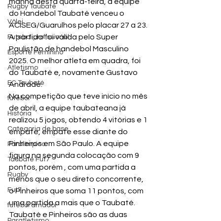
manhã desta quarta-feira, a equipe 
Rugby Taubaté
do Handebol Taubaté venceu o 
Vôlei
ACISEG/Guarulhos pelo placar 27 a 23.
A partida foi válida pelo Super 
Futebol profissional
Paulistão de handebol Masculino 
Esporte Feminino
2025. O melhor atleta em quadra, foi 
Atletismo
do Taubaté e, novamente Gustavo 
EC Taubaté
Andrade.
Na competição que teve início no mês 
futebol
de abril, a equipe taubateana já 
História
realizou 5 jogos, obtendo 4 vitórias e 1 
Categoria de base
empate, empate esse diante do 
Pinheiros em São Paulo. A equipe 
Paralímpico
figura na segunda colocação com 9 
Taubaté Fut7
pontos, porém , com uma partida a 
Rugby
menos que o seu direto concorrente, 
Fut7
o Pinheiros que soma 11 pontos, com 
uma partida a mais que o Taubaté. 
futebol amador
Taubaté e Pinheiros são as duas 
Paratletismo