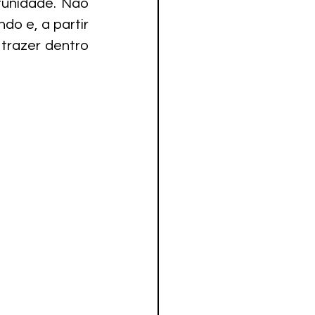
unidade. Não 
o e, a partir 
razer dentro 