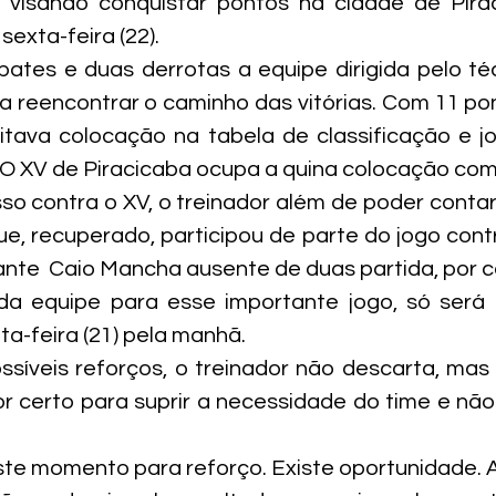
, visando conquistar pontos na cidade de Pirac
sexta-feira (22).
ates e duas derrotas a equipe dirigida pelo té
sa reencontrar o caminho das vitórias. Com 11 po
itava colocação na tabela de classificação e j
. O XV de Piracicaba ocupa a quina colocação com
o contra o XV, o treinador além de poder contar 
ue, recuperado, participou de parte do jogo contr
ante  Caio Mancha ausente de duas partida, por 
da equipe para esse importante jogo, só será 
nta-feira (21) pela manhã.
síveis reforços, o treinador não descarta, mas 
r certo para suprir a necessidade do time e não 
ste momento para reforço. Existe oportunidade. 