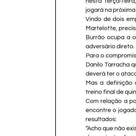
nesta terça-feira
jogará na próxima 
Vindo de dois emp
Martelotte, preci
Burrão ocupa a o
adversário direto
Para o compromiss
Danilo Tarracha q
deverá ter o atac
Mas a definição 
treino final de qui
Com relação a pos
encontre o jogado
resultados:
“Acho que não exi