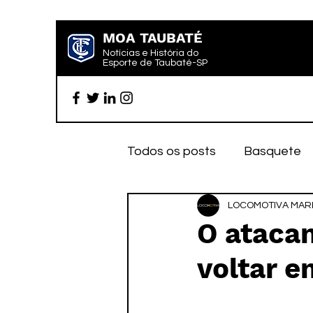
MOA TAUBATÉ
Notícias e História do
Esporte de Taubaté-SP
Todos os posts
Basquete
Futebol profissional
LOCOMOTIVA MARK
Es
O ataca
voltar e
Categoria de base
Par