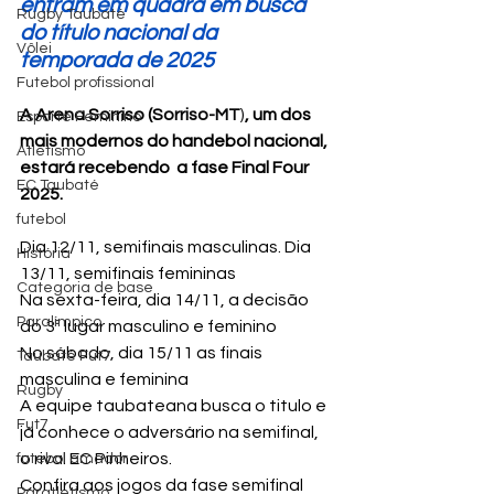
entram em quadra em busca 
Rugby Taubaté
do título nacional da 
Vôlei
temporada de 2025
Futebol profissional
A Arena Sorriso (
Sorriso-MT
)
, um dos 
Esporte Feminino
mais modernos do handebol nacional, 
Atletismo
estará recebendo  a fase Final Four 
EC Taubaté
2025.
futebol
Dia 12/11, semifinais masculinas. Dia 
História
13/11, semifinais femininas
Categoria de base
Na sexta-feira, dia 14/11, a decisão 
Paralímpico
do 3º lugar masculino e feminino
No sábado, dia 15/11 as finais 
Taubaté Fut7
masculina e feminina
Rugby
A equipe taubateana busca o titulo e 
Fut7
já conhece o adversário na semifinal, 
o rival EC Pinheiros.
futebol amador
Confira aos jogos da fase semifinal 
Paratletismo