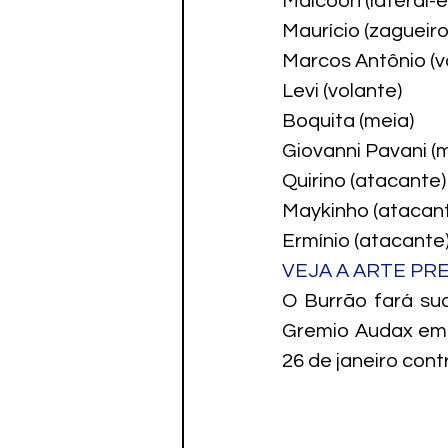
Malcoon (lateral-
Maurício (zagueiro
Marcos Antônio (v
Levi (volante)
Boquita (meia)
Giovanni Pavani (
Quirino (atacante)
Maykinho (atacan
Ermínio (atacante
VEJA A ARTE PR
O Burrão fará sua
Gremio Audax em 
26 de janeiro con