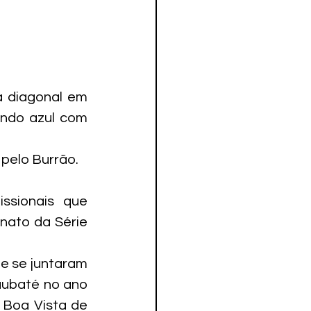
 diagonal em 
ndo azul com 
pelo Burrão.
ssionais que 
ato da Série 
e se juntaram 
aubaté no ano 
 Boa Vista de 