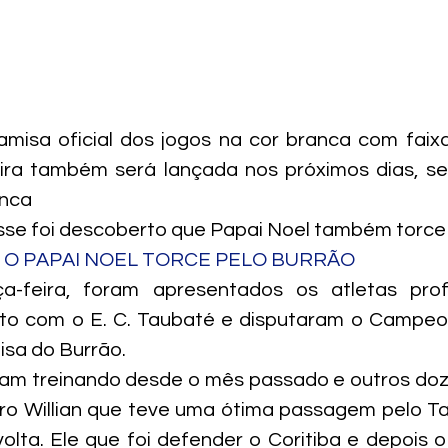
misa oficial dos jogos na cor branca com faixa
eira também será lançada nos próximos dias, se
anca
sse foi descoberto que Papai Noel também torce 
 O PAPAI NOEL TORCE PELO BURRÃO
a-feira, foram apresentados os atletas profi
to com o E. C. Taubaté e disputaram o Campeon
isa do Burrão.
ham treinando desde o mês passado e outros doz
iro Willian que teve uma ótima passagem pelo T
olta. Ele que foi defender o Coritiba e depois o