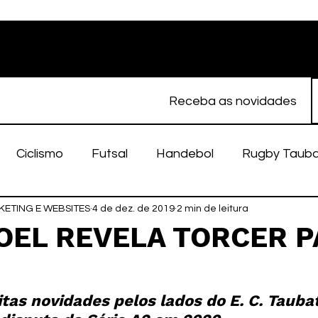
Receba as novidades
Ciclismo
Futsal
Handebol
Rugby Taub
ETING E WEBSITES
porte Feminino
4 de dez. de 2019
Atletismo
2 min de leitura
EC Taubaté
fut
OEL REVELA TORCER P
O
alímpico
Taubaté Fut7
Rugby
Fut7
fu
as novidades pelos lados do E. C. Taubat