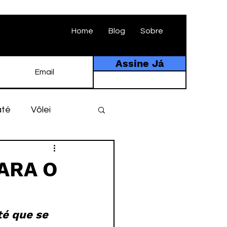
Home
Blog
Sobre
Assine Já
até
Vôlei
ebol
História
ARA O
tebol amador
é que se 