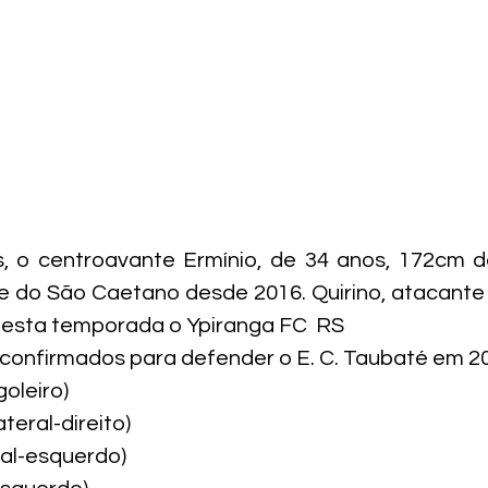
 o centroavante Ermínio, de 34 anos, 172cm de 
 do São Caetano desde 2016. Quirino, atacante 
nesta temporada o Ypiranga FC  RS
s confirmados para defender o E. C. Taubaté em 2
oleiro)
teral-direito)
ral-esquerdo)