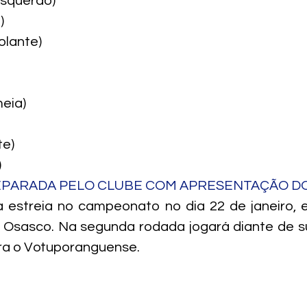
esquerdo)
)
olante)
meia)
te)
)
EPARADA PELO CLUBE COM APRESENTAÇÃO DO
 estreia no campeonato no dia 22 de janeiro, e
Osasco. Na segunda rodada jogará diante de su
tra o Votuporanguense.