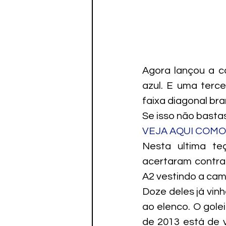
Agora lançou a ca
azul. E uma terc
faixa diagonal br
Se isso não basta
VEJA AQUI COMO
Nesta ultima teç
acertaram contra
A2 vestindo a cam
Doze deles já vin
ao elenco. O gole
de 2013 está de v