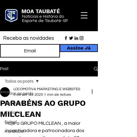
MOA TAUBATÉ
Notícias e História do
Esporte de Taubaté-SP
Receba as novidades
Assine Já
Post
Todos os posts
LOCOMOTIVA MARKETING E WEBSITES
Todos os posts
5 de set. de 2025
1 min de leitura
PARABÉNS AO GRUPO
Basquete
MILCLEAN
Ciclismo
Futsal
Hoje o GRUPO MILCLEAN , a maior 
incentivadora e patrocinadora dos 
Handebol