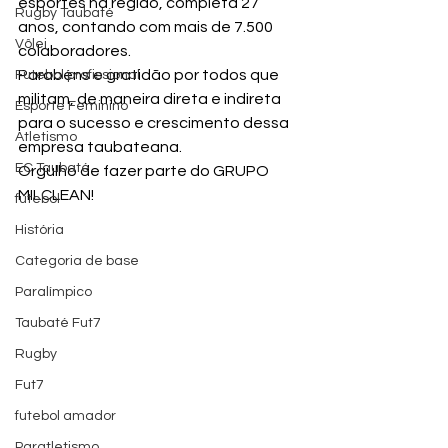
esportes na região, completa 27 
Rugby Taubaté
anos, contando com 
mais de 7.500 
Vôlei
colaboradores.
Parabéns e gratidão por todos que 
Futebol profissional
militam, de maneira direta e indireta 
Esporte Feminino
para o sucesso e crescimento dessa 
Atletismo
empresa taubateana.
EC Taubaté
Orgulho de fazer parte do GRUPO 
MILCLEAN!
futebol
História
Categoria de base
Paralímpico
Taubaté Fut7
Rugby
Fut7
futebol amador
Paratletismo