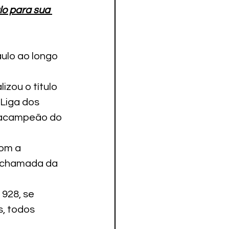
lo para sua 
 
ulo ao longo 
alizou o título 
Liga dos 
tracampeão do 
om a 
e chamada da 
1928, se 
, todos 