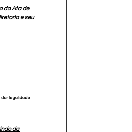
o da Ata de 
etoria e seu 
 dar legalidade 
indo da 