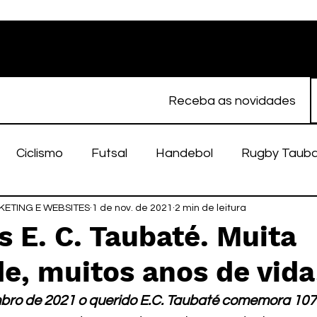
Receba as novidades
Ciclismo
Futsal
Handebol
Rugby Taub
ETING E WEBSITES
porte Feminino
1 de nov. de 2021
Atletismo
2 min de leitura
EC Taubaté
fut
 E. C. Taubaté. Muita
de, muitos anos de vida
alímpico
Taubaté Fut7
Rugby
Fut7
fu
bro de 2021 o querido E.C. Taubaté comemora 107 