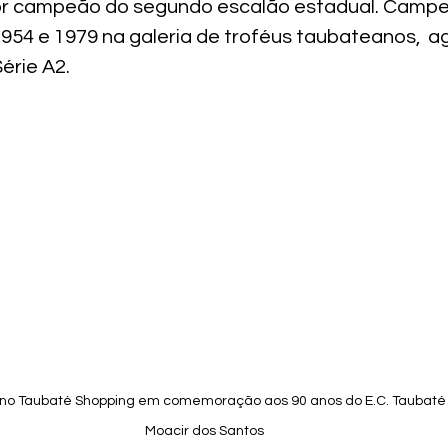
      O  maior campeão do segundo escalão estadual. Ca
1954 e 1979 na galeria de troféus taubateanos,  a
érie A2.
 no Taubaté Shopping em comemoração aos 90 anos do E.C. Taubaté – 
Moacir dos Santos