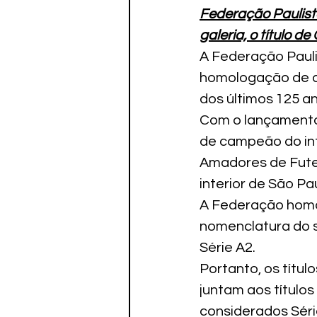
Federação Paulista
galeria, o título d
A Federação Pauli
homologação de di
dos últimos 125 a
Com o lançamento
de campeão do int
Amadores de Futeb
interior de São Pa
A Federação homol
nomenclatura do s
Série A2. 
Portanto, os título
juntam aos títulos
considerados Série