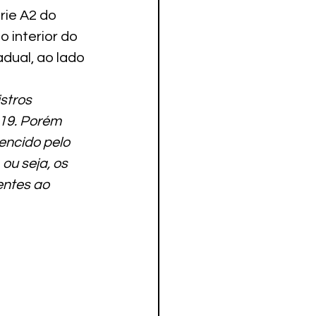
rie A2 do 
interior do 
ual, ao lado 
stros 
919. Porém 
encido pelo 
ou seja, os 
entes ao 