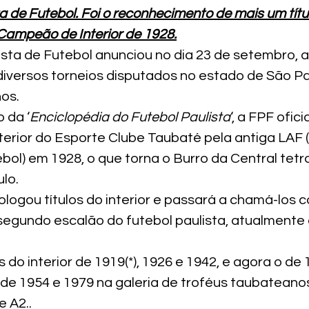
 de Futebol. Foi o reconhecimento de mais um títu
e Campeão de Interior de 1928.
sta de Futebol anunciou no dia 23 de setembro, a
versos torneios disputados no estado de São Pa
nos.
 da ‘
Enciclopédia do Futebol Paulista
‘, a FPF ofici
erior do Esporte Clube Taubaté pela antiga LAF (
ol) em 1928, o que torna o Burro da Central te
ulo.
ogou títulos do interior e passará a chamá-los c
egundo escalão do futebol paulista, atualment
s do interior de 1919(*), 1926 e 1942, e agora o de 
 de 1954 e 1979 na galeria de troféus taubateanos
 A2..