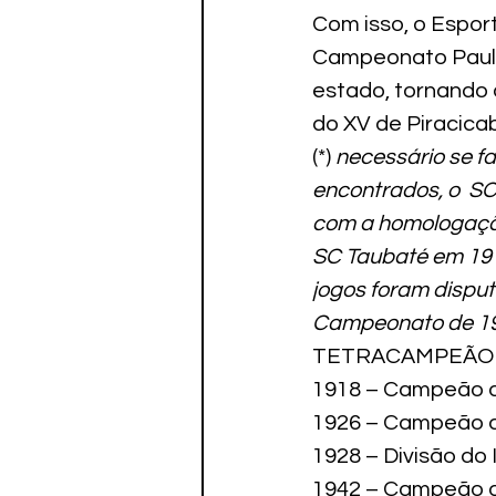
Com isso, o Esport
Campeonato Paulis
estado, tornando 
do XV de Piracica
(*)
 necessário se f
encontrados, o  SC
com a homologação 
SC Taubaté em 1919
jogos foram disput
Campeonato de 19
TETRACAMPEÃO 
1918 – Campeão d
1926 – Campeão do
1928 – Divisão do 
1942 – Campeão da