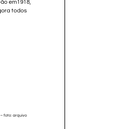
mpeão em1918, 
gora todos 
foto: arquivo 