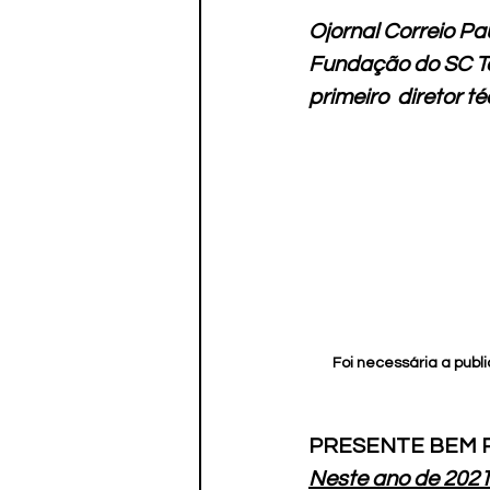
O
jornal Correio P
Fundação do SC Ta
primeiro  diretor t
Foi necessária a publ
PRESENTE BEM 
Neste ano de 2021