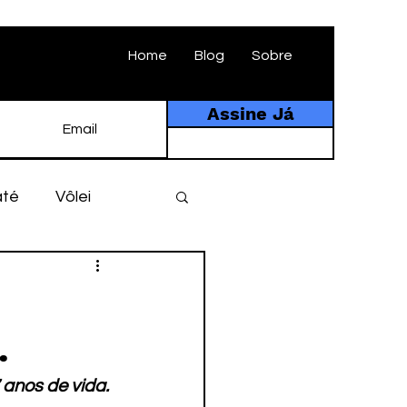
Home
Blog
Sobre
Assine Já
até
Vôlei
ebol
História
.
tebol amador
anos de vida.