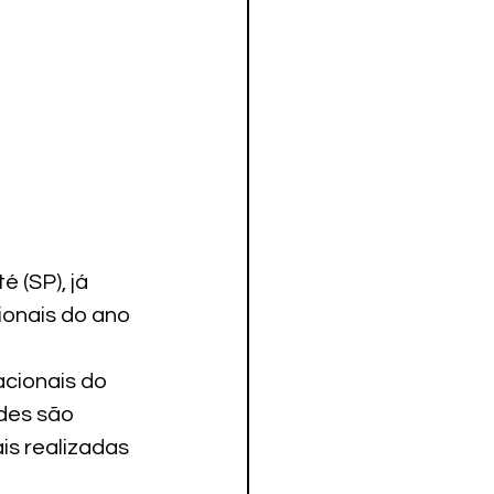
 (SP), já 
onais do ano 
acionais do 
des são 
is realizadas 