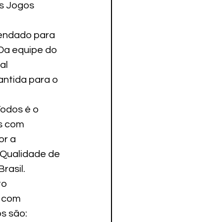
s Jogos 
endado para 
 Da equipe do 
al 
ntida para o 
odos é o 
s com 
r a 
 Qualidade de 
rasil.
o 
 com 
s são: 