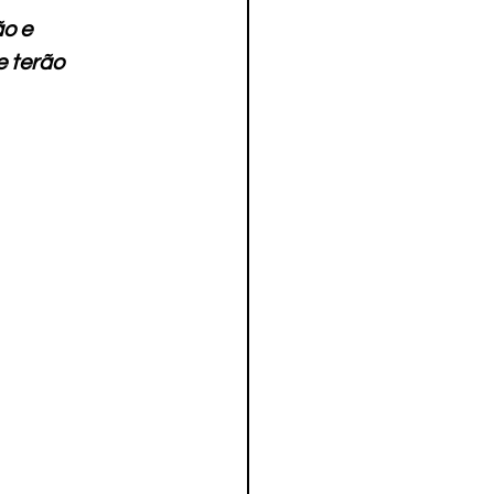
o e 
 terão 