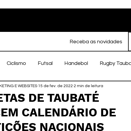
Receba as novidades
Ciclismo
Futsal
Handebol
Rugby Taub
ETING E WEBSITES
porte Feminino
15 de fev. de 2022
Atletismo
2 min de leitura
EC Taubaté
fut
ETAS DE TAUBATÉ
EM CALENDÁRIO DE
alímpico
Taubaté Fut7
Rugby
Fut7
fu
IÇÕES NACIONAIS