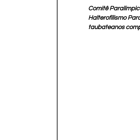
Paratletismo
Comitê Paralímpico
Halterofilismo Par
taubateanos comp