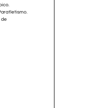
pico.
Paratletismo.
 de 