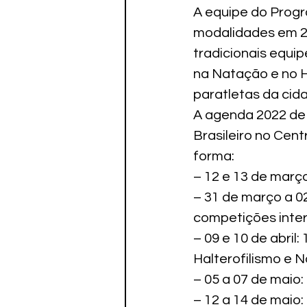
A equipe do Progr
modalidades em 20
tradicionais equi
na Natação e no Ha
paratletas da ci
A agenda 2022 de 
Brasileiro no Cen
forma:
– 12 e 13 de março
– 31 de março a 02
competições inter
– 09 e 10 de abril
Halterofilismo e 
– 05 a 07 de maio
– 12 a 14 de maio