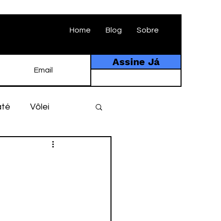
Home
Blog
Sobre
Assine Já
até
Vôlei
ebol
História
tebol amador