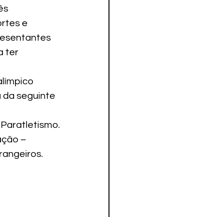
ês 
rtes e 
resentantes 
 ter 
límpico 
 da seguinte 
 Paratletismo.
ação – 
rangeiros.
 