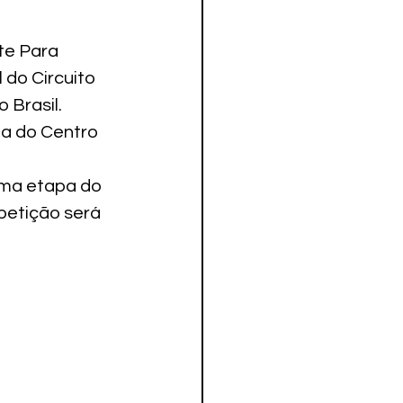
te Para 
 do Circuito 
 Brasil.
ta do Centro 
uma etapa do 
petição será 