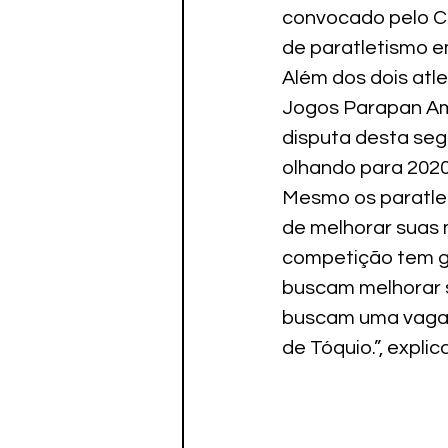
convocado pelo Co
de paratletismo e
Além dos dois atl
Jogos Parapan Am
disputa desta seg
olhando para 2020
Mesmo os paratle
de melhorar suas m
competição tem gr
buscam melhorar s
buscam uma vaga n
de Tóquio.”, expli