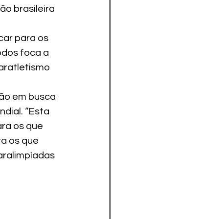
o brasileira 
car para os 
dos foca a 
aratletismo 
ão em busca 
dial. “Esta 
ra os que 
a os que 
ralimpíadas 