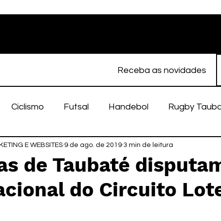
Receba as novidades
Ciclismo
Futsal
Handebol
Rugby Taub
ETING E WEBSITES
porte Feminino
9 de ago. de 2019
Atletismo
3 min de leitura
EC Taubaté
fut
as de Taubaté disputa
cional do Circuito Lot
alímpico
Taubaté Fut7
Rugby
Fut7
fu