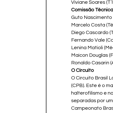
Viviane Soares (T
Comissão Técnica
Guto Nascimento 
Marcelo Costa (Téc
Diego Cascardo (T
Fernando Vale (Co
Lenina Matioli (Méd
Maicon Douglas (F
Ronaldo Casarin (
O Circuito
O Circuito Brasil 
(CPB). Este é o ma
halterofilismo e n
separadas por um
Campeonato Brasi