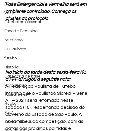
Rugby Taubaté
Fase Emergencial e Vermelha será em 
ambiente controlado. Conheça os 
Vôlei
ajustes ao protocolo
Futebol profissional
Esporte Feminino
Atletismo
EC Taubaté
futebol
História
No início da tarde desta sexta-feira (9), 
Categoria de base
a FPF divulgou a seguinte nota:
Paralímpico
A Federação Paulista de Futebol 
informa que o Paulistão Sicredi – Série 
Taubaté Fut7
A1 – 2021 será retomado neste 
Rugby
sábado (10), respeitando decisão do 
Fut7
Governo do Estado de São Paulo. A 
nova tabela da competição, com as 
futebol amador
datas das próximas partidas e 
Paratletismo