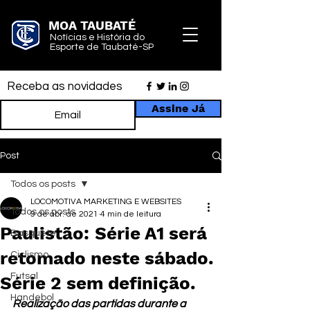
MOA TAUBATÉ
Notícias e História do
Esporte de Taubaté-SP
Receba as novidades
Assine Já
Post
Todos os posts
LOCOMOTIVA MARKETING E WEBSITES
Todos os posts
9 de abr. de 2021
4 min de leitura
Paulistão: Série A1 será
Basquete
retomado neste sábado.
Ciclismo
Futsal
Série 2 sem definição.
Handebol
Realização das partidas durante a 