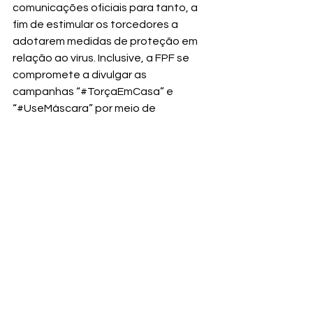
comunicações oficiais para tanto, a 
fim de estimular os torcedores a 
adotarem medidas de proteção em 
relação ao vírus. Inclusive, a FPF se 
compromete a divulgar as 
campanhas “#TorçaEmCasa” e 
“#UseMáscara” por meio de 
aplicações durante as partidas, em 
especial nos locais visíveis do campo 
de jogo. Por derradeiro, a FPF se 
compromete, ainda, a divulgar o 
protocolo aprovado em seu sítio 
eletrônico;
P) A FPF acionará, antes de cada 
partida, a Secretaria de Segurança 
Pública, a Polícia Militar e as Guardas 
Civis Metropolitanas, a fim de impedir 
aglomerações, especialmente nos 
entornos dos estádios, centro de 