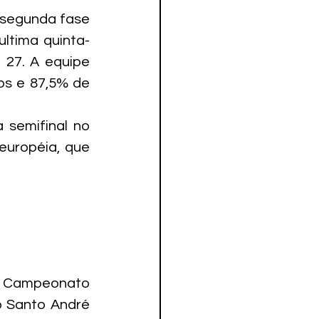
 segunda fase 
ltima quinta-
 27. A equipe 
os e 87,5% de 
semifinal no 
européia, que 
o Campeonato 
o Santo André 