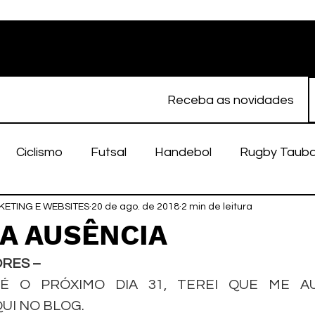
Receba as novidades
Ciclismo
Futsal
Handebol
Rugby Taub
ETING E WEBSITES
porte Feminino
20 de ago. de 2018
Atletismo
2 min de leitura
EC Taubaté
fut
A AUSÊNCIA
RES – 
alímpico
Taubaté Fut7
Rugby
Fut7
fu
É O PRÓXIMO DIA 31, TEREI QUE ME AU
UI NO BLOG.