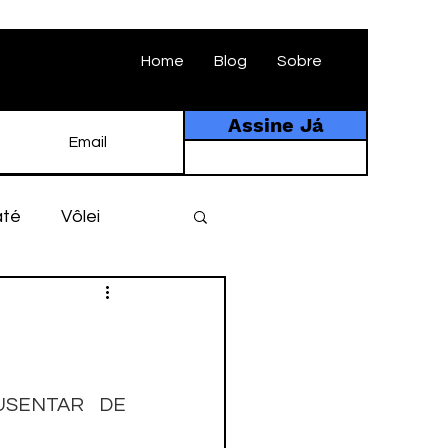
Home
Blog
Sobre
Assine Já
até
Vôlei
ebol
História
tebol amador
SENTAR DE 