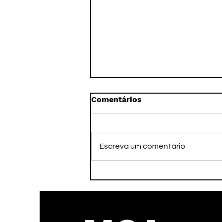
Comentários
Escreva um comentário
Faleceu nesta tarde o ex-
atleta Adamato