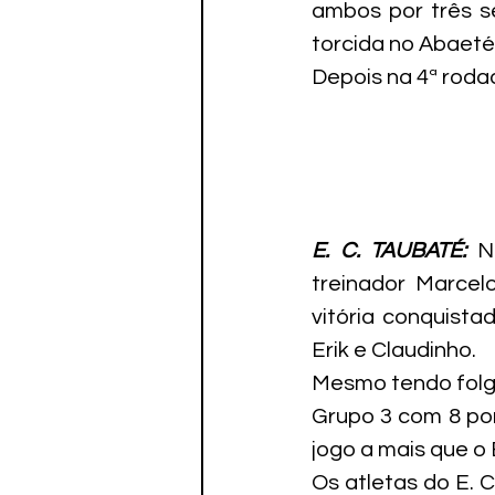
ambos por três se
torcida no Abaeté
Depois na 4ª rodad
E. C. TAUBATÉ: 
N
treinador Marcel
vitória conquista
Erik e Claudinho.
Mesmo tendo folga
Grupo 3 com 8 po
jogo a mais que o 
Os atletas do E. 