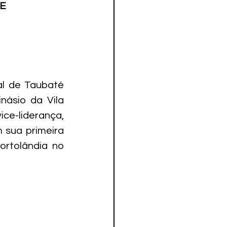
TE
al de Taubaté 
ásio da Vila 
e-liderança, 
sua primeira 
rtolândia no 