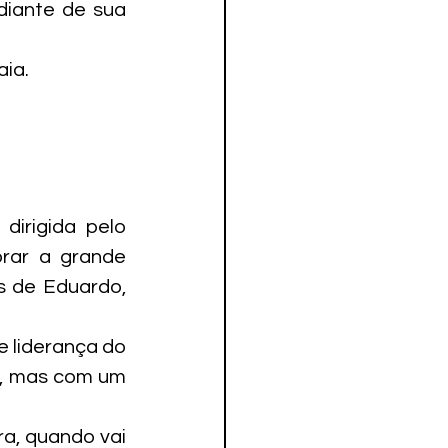
diante de sua 
aia.
irigida pelo 
rar a grande 
s de Eduardo, 
 liderança do 
, mas com um 
a, quando vai 