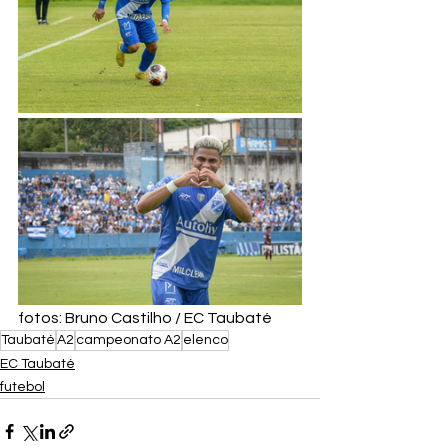
fotos: Bruno Castilho / EC Taubaté
Taubaté
A2
campeonato A2
elenco
EC Taubaté
futebol