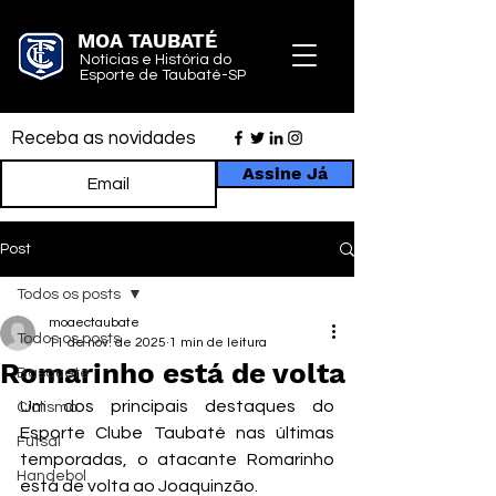
MOA TAUBATÉ
Notícias e História do
Esporte de Taubaté-SP
Receba as novidades
Assine Já
Post
Todos os posts
moaectaubate
Todos os posts
11 de nov. de 2025
1 min de leitura
Romarinho está de volta
Basquete
Um dos principais destaques do 
Ciclismo
Esporte Clube Taubaté nas últimas 
Futsal
temporadas, o atacante Romarinho 
Handebol
está de volta ao Joaquinzão. 