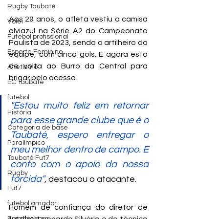
Rugby Taubaté
Aos 29 anos, o atleta vestiu a camisa 
Vôlei
alviazul na Série A2 do Campeonato 
Futebol profissional
Paulista de 2023, sendo o artilheiro da 
Esporte Feminino
equipe, com cinco gols. E agora está 
de volta ao Burro da Central para 
Atletismo
brigar pelo acesso.
EC Taubaté
futebol
"Estou muito feliz em retornar 
História
para esse grande clube que é o 
Categoria de base
Taubaté, espero entregar o 
Paralímpico
meu melhor dentro de campo. E 
Taubaté Fut7
conto com o apoio da nossa 
Rugby
torcida"
, destacou o atacante.
Fut7
futebol amador
Homem de confiança do diretor de 
Paratletismo