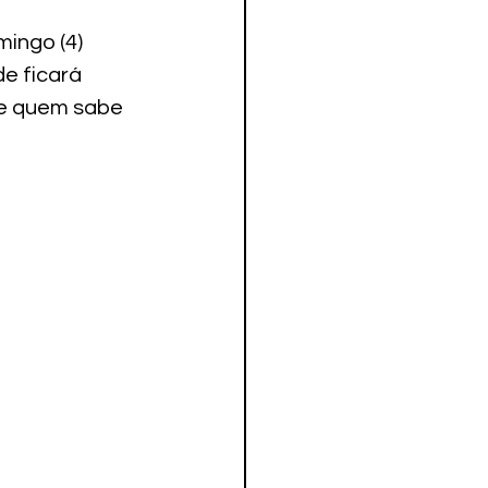
ingo (4) 
e ficará 
e quem sabe 