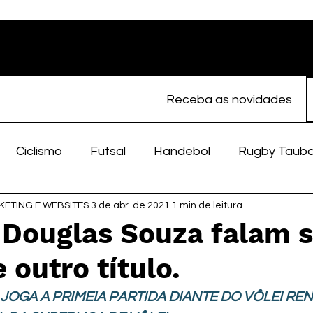
Receba as novidades
Ciclismo
Futsal
Handebol
Rugby Taub
ETING E WEBSITES
porte Feminino
3 de abr. de 2021
Atletismo
1 min de leitura
EC Taubaté
fut
 Douglas Souza falam s
 outro título.
alímpico
Taubaté Fut7
Rugby
Fut7
fu
 JOGA A PRIMEIA PARTIDA DIANTE DO VÔLEI REN