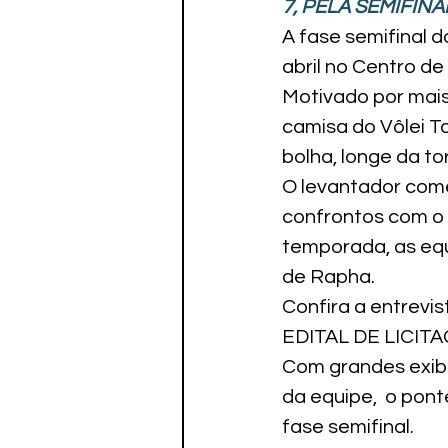
7, PELA SEMIFIN
Paratletismo
A fase semifinal d
abril no Centro d
Motivado por mais
camisa do Vôlei T
bolha, longe da to
O levantador come
confrontos com o 
temporada, as equ
de Rapha.
Confira a entrevi
EDITAL DE LICIT
Com grandes exibi
da equipe,  o pont
fase semifinal.