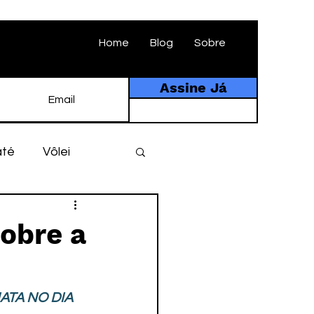
Home
Blog
Sobre
Assine Já
até
Vôlei
ebol
História
obre a
tebol amador
ATA NO DIA 