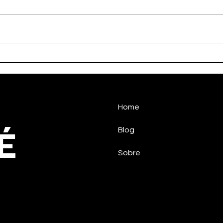
Handebol Taubaté vence
HAN
na estreia
SUP
Home
É
Blog
Sobre