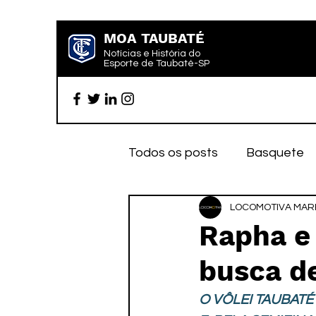
MOA TAUBATÉ
Notícias e História do
Esporte de Taubaté-SP
Todos os posts
Basquete
Futebol profissional
LOCOMOTIVA MARK
Es
Rapha e
busca de
Categoria de base
Par
O VÔLEI TAUBATÉ