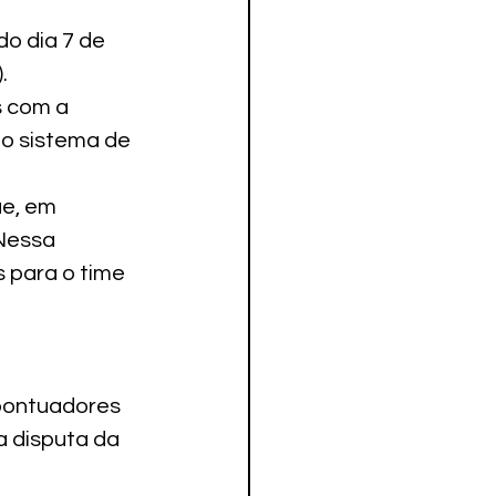
do dia 7 de 
.
 com a 
no sistema de 
e, em 
Nessa 
 para o time 
pontuadores 
a disputa da 