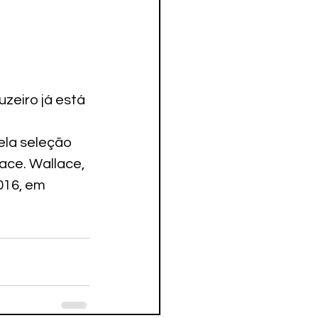
zeiro já está 
ela seleção 
ace. Wallace, 
016, em 