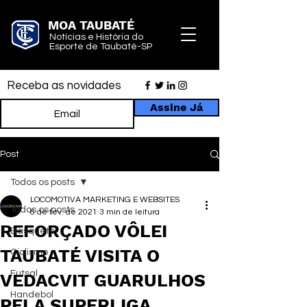
MOA TAUBATÉ
Notícias e História do
Esporte de Taubaté-SP
Receba as novidades
Assine Já
Post
Todos os posts
LOCOMOTIVA MARKETING E WEBSITES
Todos os posts
8 de fev. de 2021
3 min de leitura
REFORÇADO VÔLEI
Basquete
TAUBATÉ VISITA O
Ciclismo
Futsal
VEDACVIT GUARULHOS
Handebol
PELA SUPERLIGA