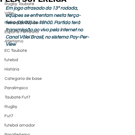
Rugby Taubaté
Em jogo atrasado da 13ª rodada, 
Vôlei
equipes se enfrentam nesta terça-
feira (09/02) às 19h00. Partida terá 
Futebol profissional
transmissão ao vivo pela internet no 
Esporte Feminino
Canal Vôlei Brasil, no sistema Pay-Per-
Atletismo
View
EC Taubaté
futebol
História
Categoria de base
Paralímpico
Taubaté Fut7
Rugby
Fut7
futebol amador
Paratletismo