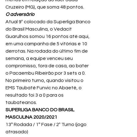
Cruzeiro (MG), que soma 48 pontos.
O adversário
Atual 9º colocado da Superliga Banco 
do Brasil Masculina, o Vedacit 
Guarulhos somou 16 pontos até aqui, 
em uma campanha de 5 vitórias e 10 
derrotas. Na rodada do último fim de 
semana, a equipe venceu seu 
compromisso, fora de casa, ao bater 
o Pacaembu Ribeirão por 3 sets a 0. 
No primeiro turno, quando visitou o 
EMS Taubaté Funvic no Abaeté, o 
resultado foi 3 a 0 para os 
taubateanos.
SUPERLIGA BANCO DO BRASIL 
MASCULINA 2020/2021 
13ª Rodada / 1ª Fase / 2º Turno (jogo 
atrasado) 