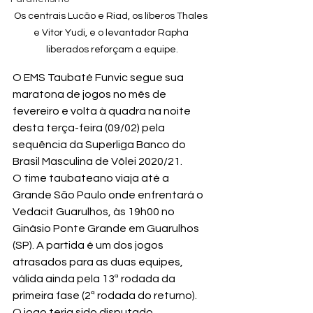
Os centrais Lucão e Riad, os líberos Thales 
e Vitor Yudi, e o levantador Rapha 
liberados reforçam a equipe.
O EMS Taubaté Funvic segue sua 
maratona de jogos no mês de 
fevereiro e volta à quadra na noite 
desta terça-feira (09/02) pela 
sequência da Superliga Banco do 
Brasil Masculina de Vôlei 2020/21. 
O time taubateano viaja até a 
Grande São Paulo onde enfrentará o 
Vedacit Guarulhos, às 19h00 no 
Ginásio Ponte Grande em Guarulhos 
(SP). A partida é um dos jogos 
atrasados para as duas equipes, 
válida ainda pela 13ª rodada da 
primeira fase (2ª rodada do returno). 
O jogo teria sido disputado 