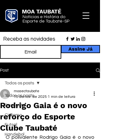
MOA TAUBATÉ
Notícias e História do
Esporte de Taubaté-SP
Receba as novidades
Assine Já
Post
Todos os posts
moaectaubate
Todos os posts
15 de nov. de 2025
1 min de leitura
Rodrigo Gaia é o novo
Basquete
reforço do Esporte
Ciclismo
Futsal
Clube Taubaté
Handebol
O polivalente Rodrigo Gaia é o novo 