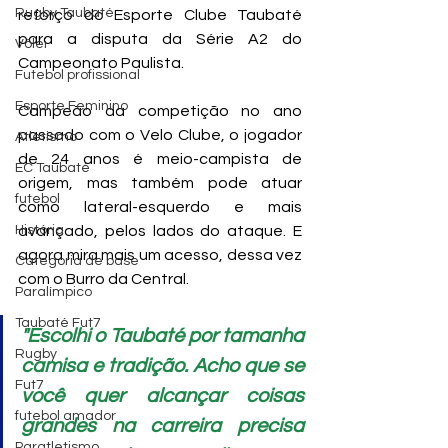
Rugby Taubaté
reforço do Esporte Clube Taubaté 
para a disputa da Série A2 do 
Vôlei
Campeonato Paulista.
Futebol profissional
Esporte Feminino
Campeão da competição no ano 
passado com o Velo Clube, o jogador 
Atletismo
de 24 anos é meio-campista de 
EC Taubaté
origem, mas também pode atuar 
futebol
como lateral-esquerdo e mais 
História
avançado, pelos lados do ataque. E 
agora mira mais um acesso, dessa vez 
Categoria de base
com o Burro da Central.
Paralímpico
Taubaté Fut7
"Escolhi o Taubaté por tamanha 
Rugby
camisa e tradição. Acho que se 
Fut7
você quer alcançar coisas 
futebol amador
grandes na carreira precisa 
Paratletismo