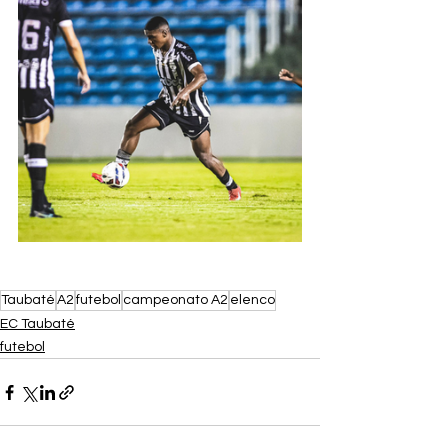
Taubaté
A2
futebol
campeonato A2
elenco
EC Taubaté
futebol