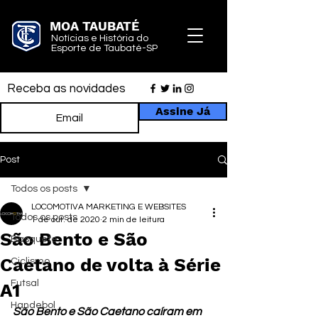
MOA TAUBATÉ
Notícias e História do
Esporte de Taubaté-SP
Receba as novidades
Assine Já
Post
Todos os posts
LOCOMOTIVA MARKETING E WEBSITES
Todos os posts
1 de out. de 2020
2 min de leitura
São Bento e São
Basquete
Caetano de volta à Série
Ciclismo
Futsal
A1
Handebol
São Bento e São Caetano caíram em 