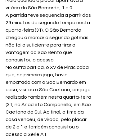
Maio quando o placar apontava a 
vitória do São Bernardo, 1 a 0.
A partida teve sequencia a partir dos 
29 minutos do segundo tempo nesta 
quarta-feira (31). O São Bernardo 
chegou a marcar o segundo gol mas 
não foi o suficiente para tirar a 
vantagem do São Bento que 
conquistou o acesso.
No outra partida, o XV de Piracicaba 
que, no primeiro jogo, havia 
empatado com o São Bernardo em 
casa, visitou o São Caetano, em jogo 
realizado também nesta quarta-feira 
(31) no Anacleto Campanella, em São 
Caetano do Sul. Ao final, o time da 
casa venceu, de virada, pelo placar 
de 2 a 1 e também conquistou o 
acesso à Série A1.