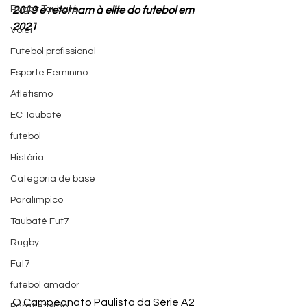
Rugby Taubaté
2019 e retornam à elite do futebol em 
2021
Vôlei
Futebol profissional
Esporte Feminino
Atletismo
EC Taubaté
futebol
História
Categoria de base
Paralímpico
Taubaté Fut7
Rugby
Fut7
futebol amador
O Campeonato Paulista da Série A2 
Paratletismo