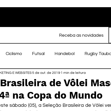
Receba as novidades
Ciclismo
Futsal
Handebol
Rugby Taub
ETING E WEBSITES
porte Feminino
5 de out. de 2019
Atletismo
1 min de leitura
EC Taubaté
fut
Brasileira de Vôlei Ma
 4ª na Copa do Mundo
alímpico
Taubaté Fut7
Rugby
Fut7
fu
e sábado (05), a Seleção Brasileira de Vôlei ve