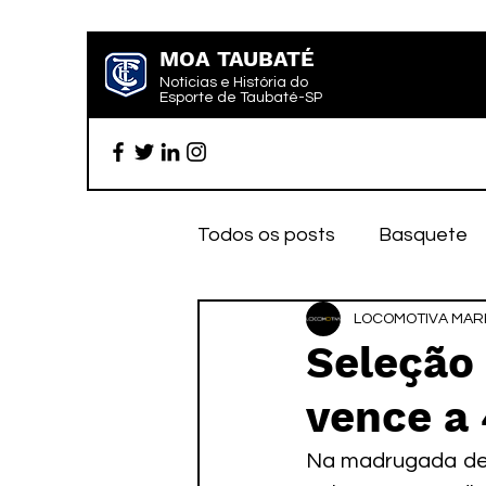
MOA TAUBATÉ
Notícias e História do
Esporte de Taubaté-SP
Todos os posts
Basquete
Futebol profissional
LOCOMOTIVA MARK
Es
Seleção 
vence a
Categoria de base
Par
Na madrugada dest