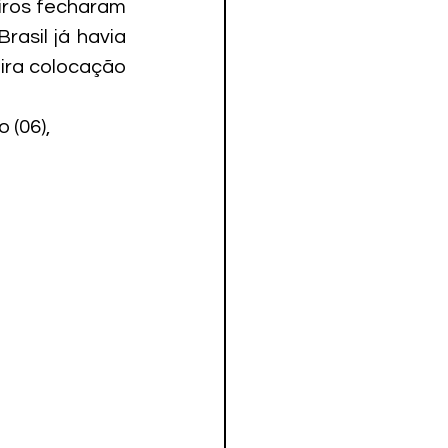
iros fecharam 
asil já havia 
ira colocação 
(06), 