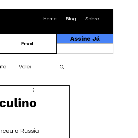
Home
Blog
Sobre
Assine Já
até
Vôlei
ebol
História
sculino
tebol amador
nceu a Rússia 