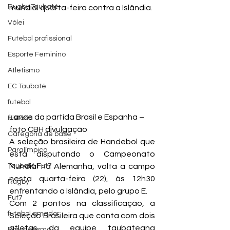
Rugby Taubaté
mundial quarta-feira contra a Islândia.
Vôlei
Futebol profissional
Esporte Feminino
Atletismo
EC Taubaté
futebol
Lance da partida Brasil e Espanha – 
História
foto CBH divulgação
Categoria de base
A seleção brasileira de Handebol que 
Paralímpico
está disputando o Campeonato 
Taubaté Fut7
Mundial na Alemanha, volta a campo 
nesta quarta-feira (22), às 12h30 
Rugby
enfrentando a Islândia, pelo grupo E.
Fut7
Com 2 pontos na classificação, a 
futebol amador
Seleção Brasileira que conta com dois 
atletas da equipe taubateana 
Paratletismo