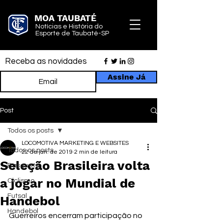
MOA TAUBATÉ
Notícias e História do
Esporte de Taubaté-SP
Receba as novidades
Assine Já
Post
Todos os posts
LOCOMOTIVA MARKETING E WEBSITES
Todos os posts
22 de jan. de 2019
2 min de leitura
Seleção Brasileira volta
Basquete
a jogar no Mundial de
Ciclismo
Futsal
Handebol
Handebol
Guerreiros encerram participação no 