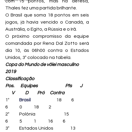
com 15 pontos, mas na defesa, 
Thales fez uma partida brilhante.
O Brasil que soma 18 pontos em seis 
jogos, já havia vencido o Canadá, a 
Austrália, o Egito, a Rússia e o Irã.
O próximo compromisso da equipe 
comandada por Rena Dal Zotto será 
dia 10, às 06h00 contra o Estados 
Unidos, 3º colocado na tabela.
Copa do Mundo de vôlei masculino 
2019
Classificação
Pos.       Equipes                               Pts         J      
       V            D          Pró      Contra
1º           
Bra
sil
                             18           6             
6             0             18           2
2º           Polônia                                15           
6             5             1             16           6
3º           Estados Unidos                   13           