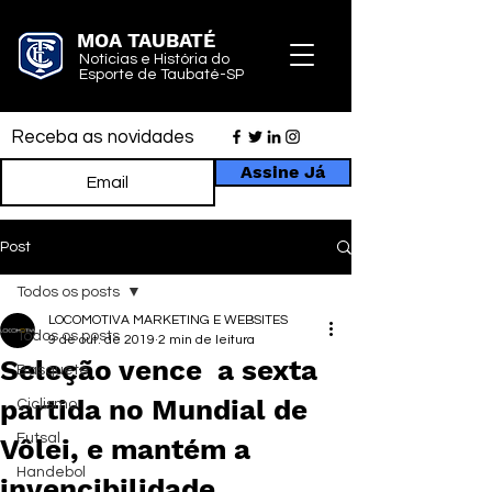
MOA TAUBATÉ
Notícias e História do
Esporte de Taubaté-SP
Receba as novidades
Assine Já
Post
Todos os posts
LOCOMOTIVA MARKETING E WEBSITES
Todos os posts
9 de out. de 2019
2 min de leitura
Seleção vence a sexta
Basquete
partida no Mundial de
Ciclismo
Futsal
Vôlei, e mantém a
Handebol
invencibilidade