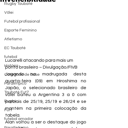
Rugby Taubaté
Vôlei
Futebol profissional
Esporte Feminino
Atletismo
EC Taubaté
futebol
Lucarelli atacando para mais um 
História
ponto brasileiro – Divulgação/FIVB
Jogando na madrugada desta 
Categoria de base
quarta-feira (09) em Hiroshima no 
Paralímpico
Japão, o selecionado brasileiro de 
Taubaté Fut7
vôlei bateu a Argentina 3 a 0 com 
Rugby
parciais de 25/19, 25/19 e 26/24 e se 
mantém na primeira colocação da 
Fut7
tabela.
futebol amador
Alan voltou a ser o destaque do jogo 
Paratletismo