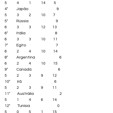
5             4             1             14           5
4º           Japão                                     9            
5             3             2             10          7
5º           Rússia                                    9            
6             3             3             12         13
6º           Itália                                       8            
6             3             3             10          11
7º           Egito                                       7            
6             2             4             10          14
8º           Argentina                                6            
6             2             4             10          15
9º           Canadá                                   6            
5             2             3             9            12
10º         Irã                                           6            
5             2             3             9            11
11º         Austrália                                  2            
5             1             4             6            14
12º         Tunísia                                    0            
5             0             5             1            15