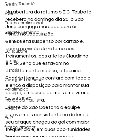
Rugby Taubaté
Vale.
Na abertura do returno o E.C. Taubaté 
Vôlei
receberá no domingo dia 20, o São 
Futebol profissional
José com jogo marcado para às 
Esporte Feminino
15h00 no Joaquinzão.
Sem atleta suspenso por cartão e, 
Atletismo
com a previsão de retorno aos 
EC Taubaté
treinamentos, dos atletas Claudinho 
futebol
e Rick Sena que estavam no 
História
departamento médico, o técnico 
Rogério Henrique contará com todo o 
Categoria de base
elenco a disposição para montar sua 
Paralímpico
equipe, em busca de mais uma vitoria 
Taubaté Fut7
na Copa Paulista.
Diante do São Caetano a equipe 
Rugby
esteve mais consistente na defesa e 
Fut7
seu ataque chegou ao gol com maior 
futebol amador
frequência e, em duas oportunidades 
soube aproveitar para marcar.
Paratletismo