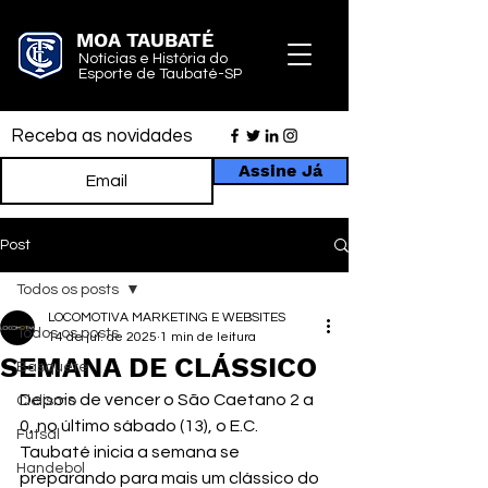
MOA TAUBATÉ
Notícias e História do
Esporte de Taubaté-SP
Receba as novidades
Assine Já
Post
Todos os posts
LOCOMOTIVA MARKETING E WEBSITES
Todos os posts
14 de jul. de 2025
1 min de leitura
SEMANA DE CLÁSSICO
Basquete
Depois de vencer o São Caetano 2 a 
Ciclismo
0, no último sábado (13), o E.C. 
Futsal
Taubaté inicia a semana se 
Handebol
preparando para mais um clássico do 